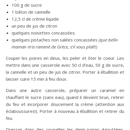
100 g de sucre
1 bâton de cannelle
12,5 cl de crème liquide
un peu de jus de citron
quelques noisettes concassées
quelques pistaches non salées concassées
(que belle-
maman m’a ramené de Grèce, s’il vous plaît!)
Couper les poires en deux, les peler et ôter le coeur. Les
mettre dans une casserole avec 50 cl d’eau, 50 g de sucre,
la cannelle et un peu de jus de citron. Porter à ébullition et
laisser cuire 15 min à feu doux.
Dans une autre casserole, préparer un caramel en
chauffant le sucre (sans eau), quand il devient brun, retirer
du feu et incorporer doucement la crème (attention aux
éclaboussures!). Porter à nouveau à ébullition et retirer du
feu.
Dresser dans des coupelles les demi-poires égouttées,