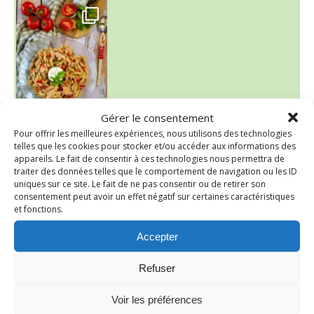
~ SALADE DE PÂTES AUX DEUX TOMATES THON ET BURRA
Gérer le consentement
~ FINANCIERS MYRTILLES ET CITRON ~
Pour offrir les meilleures expériences, nous utilisons des technologies
Aujourd'hu
telles que les cookies pour stocker et/ou accéder aux informations des
appareils. Le fait de consentir à ces technologies nous permettra de
traiter des données telles que le comportement de navigation ou les ID
uniques sur ce site. Le fait de ne pas consentir ou de retirer son
consentement peut avoir un effet négatif sur certaines caractéristiques
et fonctions.
Accepter
Refuser
Voir les préférences