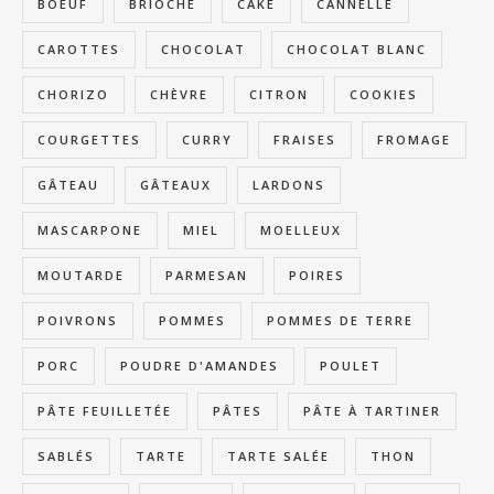
BOEUF
BRIOCHE
CAKE
CANNELLE
CAROTTES
CHOCOLAT
CHOCOLAT BLANC
CHORIZO
CHÈVRE
CITRON
COOKIES
COURGETTES
CURRY
FRAISES
FROMAGE
GÂTEAU
GÂTEAUX
LARDONS
MASCARPONE
MIEL
MOELLEUX
MOUTARDE
PARMESAN
POIRES
POIVRONS
POMMES
POMMES DE TERRE
PORC
POUDRE D'AMANDES
POULET
PÂTE FEUILLETÉE
PÂTES
PÂTE À TARTINER
SABLÉS
TARTE
TARTE SALÉE
THON