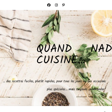
QUAND NAD
CUISINE…
… des recettes faciles, plutôt rapides, pour tous les jours ou des occasions
plus spéciales… mais toujours gourmandes!