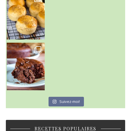
Un peu de boulange par ici au
~ GÂTEAU FONDANT CHOCO NOISETTE ~
C'est lundi
Suivez-moi!
RECETTES POPULAIRES