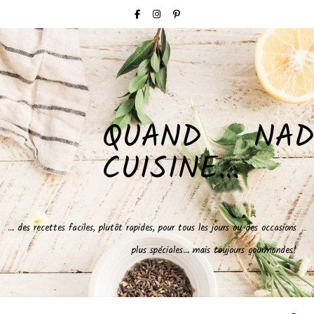
QUAND NAD
CUISINE…
… des recettes faciles, plutôt rapides, pour tous les jours ou des occasions
plus spéciales… mais toujours gourmandes!