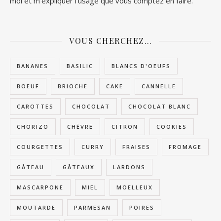
moi et m’expliquer l’usage que vous comptez en faire.
VOUS CHERCHEZ…
BANANES
BASILIC
BLANCS D'OEUFS
BOEUF
BRIOCHE
CAKE
CANNELLE
CAROTTES
CHOCOLAT
CHOCOLAT BLANC
CHORIZO
CHÈVRE
CITRON
COOKIES
COURGETTES
CURRY
FRAISES
FROMAGE
GÂTEAU
GÂTEAUX
LARDONS
MASCARPONE
MIEL
MOELLEUX
MOUTARDE
PARMESAN
POIRES