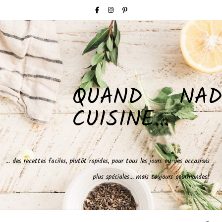
QUAND NAD
CUISINE…
… des recettes faciles, plutôt rapides, pour tous les jours ou des occasions
plus spéciales… mais toujours gourmandes!