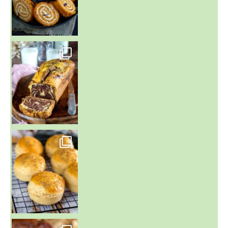
~ BUNS MAISON ~
Un peu de boulange par ici au
~ GÂTEAU FONDANT CHOCO NOISETTE ~