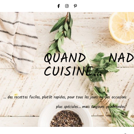
QUAND NAD
CUISINE…
… des recettes faciles, plutôt rapides, pour tous les jours ou des occasions
plus spéciales… mais toujours gourmandes!