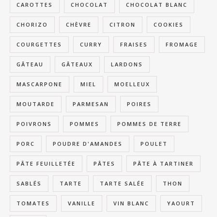
CAROTTES
CHOCOLAT
CHOCOLAT BLANC
CHORIZO
CHÈVRE
CITRON
COOKIES
COURGETTES
CURRY
FRAISES
FROMAGE
GÂTEAU
GÂTEAUX
LARDONS
MASCARPONE
MIEL
MOELLEUX
MOUTARDE
PARMESAN
POIRES
POIVRONS
POMMES
POMMES DE TERRE
PORC
POUDRE D'AMANDES
POULET
PÂTE FEUILLETÉE
PÂTES
PÂTE À TARTINER
SABLÉS
TARTE
TARTE SALÉE
THON
TOMATES
VANILLE
VIN BLANC
YAOURT