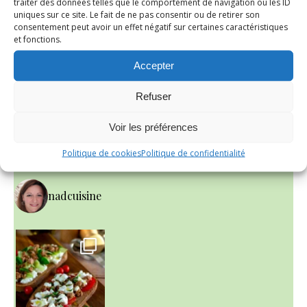
traiter des données telles que le comportement de navigation ou les ID
uniques sur ce site. Le fait de ne pas consentir ou de retirer son
Nad c’est moi!
consentement peut avoir un effet négatif sur certaines caractéristiques
et fonctions.
Depuis 2006, je vous reçois dans ma cuisine et partage
avec vous mes recettes gourmandes du quotidien.
Accepter
N’hésitez pas à me laisser un petit commentaire
si vous les testez à votre tour…
Refuser
Voir les préférences
INSTAGRAM
Politique de cookies
Politique de confidentialité
nadcuisine