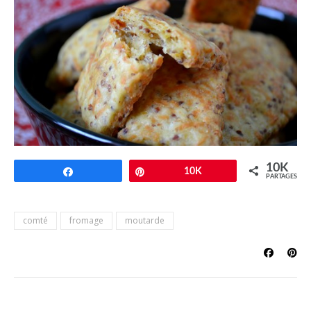
10K
Partagez
Épingle
10K
PARTAGES
comté
fromage
moutarde