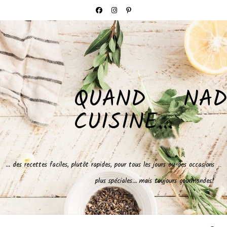
QUAND NAD
CUISINE…
… des recettes faciles, plutôt rapides, pour tous les jours ou des occasions
plus spéciales… mais toujours gourmandes!