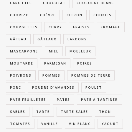
CAROTTES
CHOCOLAT
CHOCOLAT BLANC
CHORIZO
CHÈVRE
CITRON
COOKIES
COURGETTES
CURRY
FRAISES
FROMAGE
GÂTEAU
GÂTEAUX
LARDONS
MASCARPONE
MIEL
MOELLEUX
MOUTARDE
PARMESAN
POIRES
POIVRONS
POMMES
POMMES DE TERRE
PORC
POUDRE D'AMANDES
POULET
PÂTE FEUILLETÉE
PÂTES
PÂTE À TARTINER
SABLÉS
TARTE
TARTE SALÉE
THON
TOMATES
VANILLE
VIN BLANC
YAOURT