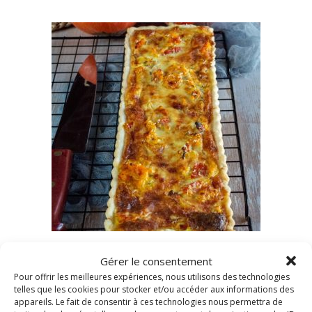
,
LÉGUMES
TARTES SALÉES, FEUILLETÉS ET PIZZAS
Gérer le consentement
Tarte au potimarron et au
Pour offrir les meilleures expériences, nous utilisons des technologies
telles que les cookies pour stocker et/ou accéder aux informations des
bacon
appareils. Le fait de consentir à ces technologies nous permettra de