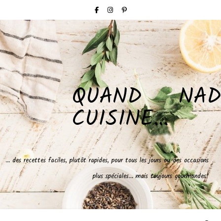
QUAND NAD
CUISINE…
… des recettes faciles, plutôt rapides, pour tous les jours ou des occasions
plus spéciales… mais toujours gourmandes!