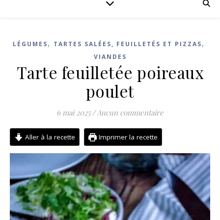
,
,
LÉGUMES
TARTES SALÉES, FEUILLETÉS ET PIZZAS
VIANDES
Tarte feuilletée poireaux
poulet
6 mai 2025
/
Aucun commentaire
Aller à la recette
Imprimer la recette