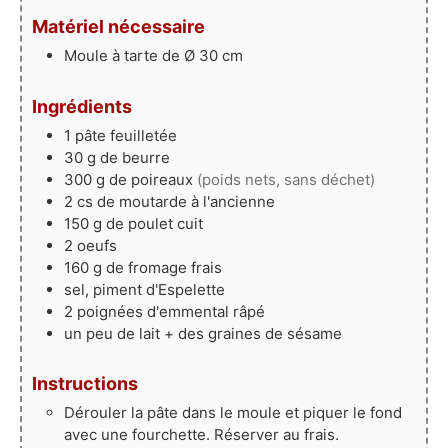
Matériel nécessaire
Moule à tarte de Ø 30 cm
Ingrédients
1
pâte feuilletée
30
g
de beurre
300
g
de poireaux
(poids nets, sans déchet)
2
cs
de moutarde à l'ancienne
150
g
de poulet cuit
2
oeufs
160
g
de fromage frais
sel, piment d'Espelette
2
poignées
d'emmental râpé
un peu de lait + des graines de sésame
Instructions
Dérouler la pâte dans le moule et piquer le fond
avec une fourchette. Réserver au frais.