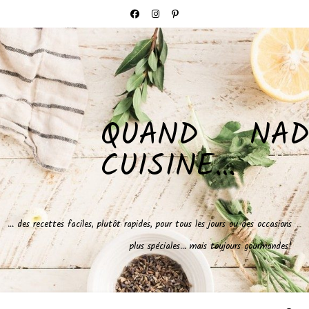
QUAND NAD
CUISINE…
… des recettes faciles, plutôt rapides, pour tous les jours ou des occasions
plus spéciales… mais toujours gourmandes!