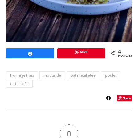
Save
4
Partagez
PARTAGES
fromage frais
moutarde
pâte feuilletée
poulet
tarte salée
Save
0