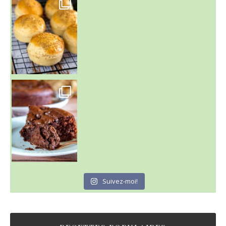
Un peu de boulange par ici au
~ GÂTEAU FONDANT CHOCO NOISETTE ~
C'est lundi
Suivez-moi!