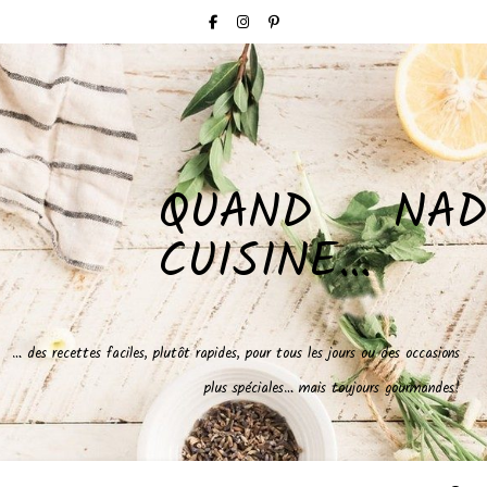
QUAND NAD
CUISINE…
… des recettes faciles, plutôt rapides, pour tous les jours ou des occasions
plus spéciales… mais toujours gourmandes!