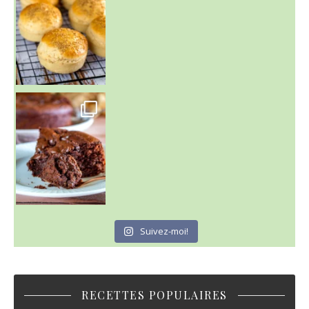
~ GÂTEAU FONDANT CHOCO NOISETTE ~
C'est lundi
Suivez-moi!
RECETTES POPULAIRES