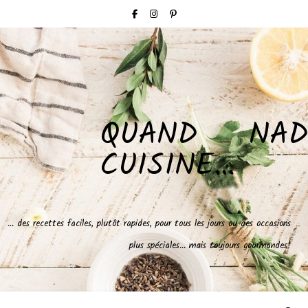
QUAND NAD
CUISINE…
… des recettes faciles, plutôt rapides, pour tous les jours ou des occasions
plus spéciales… mais toujours gourmandes!