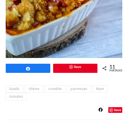
Save
11
Partagez
PARTAGES
basilic
chèvre
crumble
parmesan
thym
tomates
Save