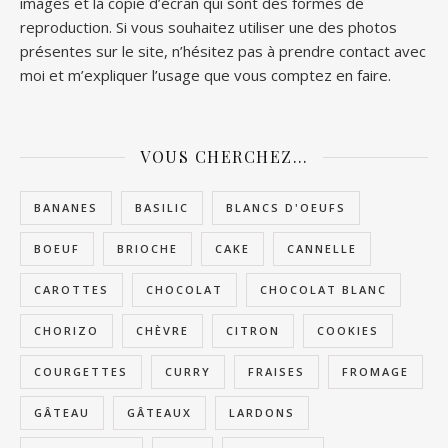
images et la copie d’écran qui sont des formes de
reproduction. Si vous souhaitez utiliser une des photos
présentes sur le site, n’hésitez pas à prendre contact avec
moi et m’expliquer l’usage que vous comptez en faire.
VOUS CHERCHEZ…
BANANES
BASILIC
BLANCS D'OEUFS
BOEUF
BRIOCHE
CAKE
CANNELLE
CAROTTES
CHOCOLAT
CHOCOLAT BLANC
CHORIZO
CHÈVRE
CITRON
COOKIES
COURGETTES
CURRY
FRAISES
FROMAGE
GÂTEAU
GÂTEAUX
LARDONS