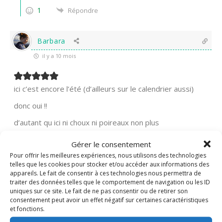
1
Répondre
Barbara
il y a 10 mois
ici c’est encore l’été (d’ailleurs sur le calendrier aussi)
donc oui !!
d’autant qu ici ni choux ni poireaux non plus
Gérer le consentement
0
Répondre
Pour offrir les meilleures expériences, nous utilisons des technologies
telles que les cookies pour stocker et/ou accéder aux informations des
appareils. Le fait de consentir à ces technologies nous permettra de
traiter des données telles que le comportement de navigation ou les ID
Nadine
Administrateur
uniques sur ce site. Le fait de ne pas consentir ou de retirer son
Répondre à
Barbara
consentement peut avoir un effet négatif sur certaines caractéristiques
il y a 10 mois
et fonctions.
Oui j’espère que ça va durer, parce que c’est toujours