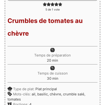
5
de 1 vote
Crumbles de tomates au
chèvre
Temps de préparation
minutes
20
min
Temps de cuisson
minutes
30
min
Type de plat:
Plat principal
Mots-clés:
ail, basilic, chèvre, crumble salé,
tomates
Portions:
4