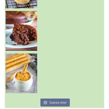
~ GÂTEAU FONDANT CHOCO NOISETTE ~
C'est lundi
Suivez-moi!