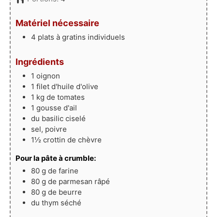
Matériel nécessaire
4 plats à gratins individuels
Ingrédients
1
oignon
1
filet
d'huile d'olive
1
kg
de tomates
1
gousse
d'ail
du basilic ciselé
sel, poivre
1½
crottin de chèvre
Pour la pâte à crumble:
80
g
de farine
80
g
de parmesan râpé
80
g
de beurre
du thym séché