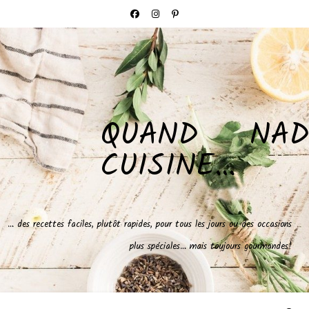
QUAND NAD
CUISINE…
… des recettes faciles, plutôt rapides, pour tous les jours ou des occasions
plus spéciales… mais toujours gourmandes!