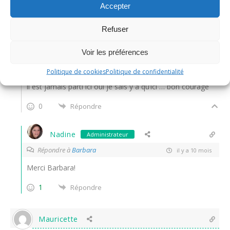
d’attendre le retour des beaux jours après!
Accepter
0
Répondre
Refuser
Voir les préférences
Barbara
Répondre à
Nadine
il y a 10 mois
Politique de cookies
Politique de confidentialité
il est jamais parti ici oui je sais y a qu’ici … bon courage
0
Répondre
Nadine
Administrateur
Répondre à
Barbara
il y a 10 mois
Merci Barbara!
1
Répondre
Mauricette