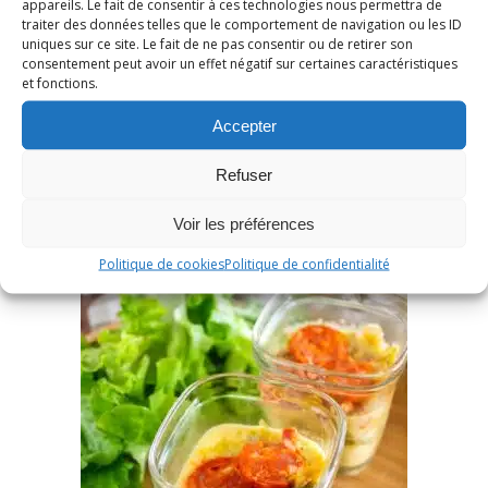
Tajines tunisiens au thon
appareils. Le fait de consentir à ces technologies nous permettra de
traiter des données telles que le comportement de navigation ou les ID
uniques sur ce site. Le fait de ne pas consentir ou de retirer son
20 juin 2023
/
14 Commentaires
consentement peut avoir un effet négatif sur certaines caractéristiques
et fonctions.
LIRE LA SUITE
Accepter
Refuser
Voir les préférences
Politique de cookies
Politique de confidentialité