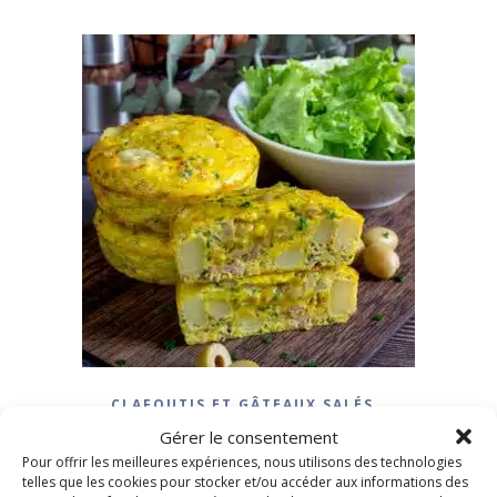
,
CLAFOUTIS ET GÂTEAUX SALÉS
,
PÂTES RIZ POMMES DE TERRE ETC.
Gérer le consentement
Pour offrir les meilleures expériences, nous utilisons des technologies
POISSONS & CRUSTACÉS
telles que les cookies pour stocker et/ou accéder aux informations des