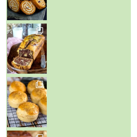
~ BUNS MAISON ~
Un peu de boulange par ici au
~ GÂTEAU FONDANT CHOCO NOISETTE ~