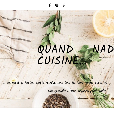
QUAND NAD
CUISINE…
… des recettes faciles, plutôt rapides, pour tous les jours ou des occasions
plus spéciales… mais toujours gourmandes!