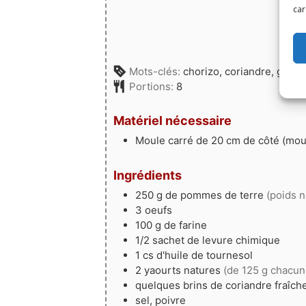
car
Partagez
Mots-clés:
chorizo, coriandre, gâte
Portions:
8
Matériel nécessaire
Moule carré de 20 cm de côté (moul
Ingrédients
250
g
de pommes de terre
(poids n
3
oeufs
100
g
de farine
1/2
sachet
de levure chimique
1
cs
d'huile de tournesol
2
yaourts natures
(de 125 g chacun
quelques brins
de coriandre fraîch
sel, poivre