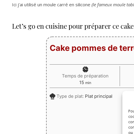
Ici j’ai utilisé un moule carré en silicone
(le fameux moule tabl
Let’s go en cuisine pour préparer ce cak
Cake pommes de terr
Temps de préparation
minutes
15
min
Type de plat:
Plat principal
Pou
coo
con
com
PARTAGES
ou 