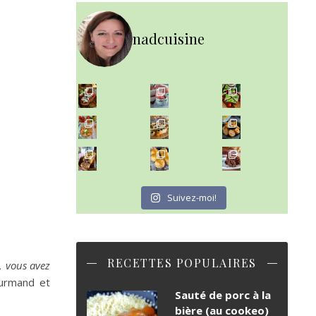
nadcuisine
~ NICE CREAM À LA FRAISE ~
Presque un mois que
~ SALADE DE PÂTES AUX DEUX TOMATES THON ET BURRA
~ FINANCIERS MYRTILLES ET CITRON ~
Aujourd'hu
~ BUNS MAISON ~
~ GÂTEAU FONDANT CHOCO NOISETTE ~
Un peu de boulange par ici au
C'est lundi
Suivez-moi!
RECETTES POPULAIRES
, vous avez
ourmand et
Sauté de porc à la
bière (au cookeo)