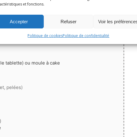
actéristiques et fonctions.
Épingler la recette
Accepter
Refuser
Voir les préférence
5
de 1 vote
au salé, oignon rouge, pommes de terre, yaourts
Politique de cookies
Politique de confidentialité
e tablette)
ou moule à cake
et, pelées)
)
e