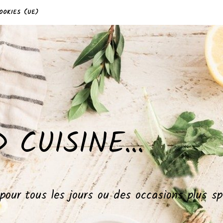
OOKIES (UE)
 CUISINE…
, pour tous les jours ou des occasions plus 