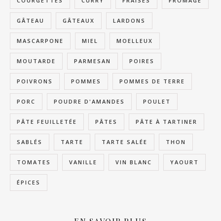
COURGETTES
CURRY
FRAISES
FROMAGE
GÂTEAU
GÂTEAUX
LARDONS
MASCARPONE
MIEL
MOELLEUX
MOUTARDE
PARMESAN
POIRES
POIVRONS
POMMES
POMMES DE TERRE
PORC
POUDRE D'AMANDES
POULET
PÂTE FEUILLETÉE
PÂTES
PÂTE À TARTINER
SABLÉS
TARTE
TARTE SALÉE
THON
TOMATES
VANILLE
VIN BLANC
YAOURT
ÉPICES