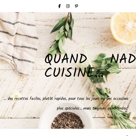
QUAND NAD
CUISINE…
… des recettes faciles, plutôt rapides, pour tous les jours ou des occasions
plus spéciales… mais toujours gourmandes!