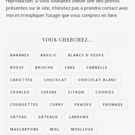
reproduction. Si vous souhaitez utiliser une des photos
présentes sur le site, n’hésitez pas à prendre contact avec
moi et m’expliquer l’usage que vous comptez en faire.
VOUS CHERCHEZ…
BANANES
BASILIC
BLANCS D'OEUFS
BOEUF
BRIOCHE
CAKE
CANNELLE
CAROTTES
CHOCOLAT
CHOCOLAT BLANC
CHORIZO
CHÈVRE
CITRON
COOKIES
COURGETTES
CURRY
FRAISES
FROMAGE
GÂTEAU
GÂTEAUX
LARDONS
MASCARPONE
MIEL
MOELLEUX