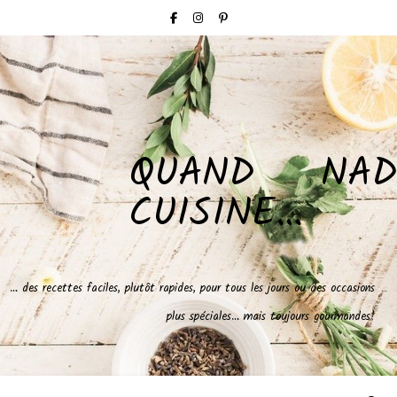
QUAND NAD
CUISINE…
… des recettes faciles, plutôt rapides, pour tous les jours ou des occasions
plus spéciales… mais toujours gourmandes!