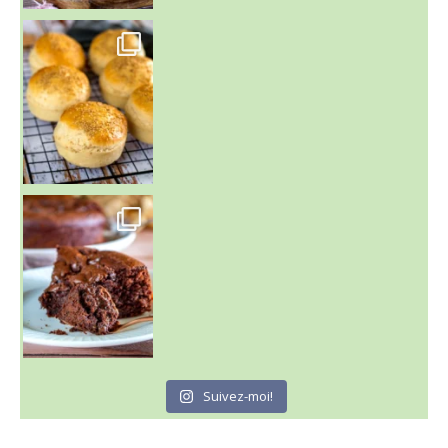
~ BUNS MAISON ~
Un peu de boulange par ici au
~ GÂTEAU FONDANT CHOCO NOISETTE ~
C'est lundi
Suivez-moi!