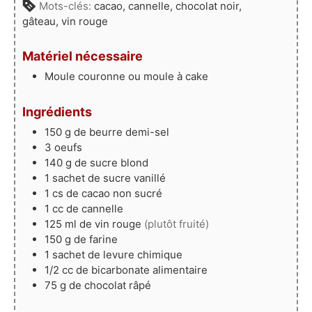
Mots-clés:
cacao, cannelle, chocolat noir,
gâteau, vin rouge
Matériel nécessaire
Moule couronne
ou moule à cake
Ingrédients
150
g
de beurre demi-sel
3
oeufs
140
g
de sucre blond
1
sachet
de sucre vanillé
1
cs
de cacao non sucré
1
cc
de cannelle
125
ml
de vin rouge
(plutôt fruité)
150
g
de farine
1
sachet
de levure chimique
1/2
cc
de bicarbonate alimentaire
75
g
de chocolat râpé