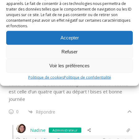
appareils. Le fait de consentir à ces technologies nous permettra de
Répondre à
Barbara
il y a 7 mois
traiter des données telles que le comportement de navigation ou les ID
uniques sur ce site. Le fait de ne pas consentir ou de retirer son
Ah ben voilà!
consentement peut avoir un effet négatif sur certaines caractéristiques
et fonctions.
1
Répondre
Accepter
Simone Bourry
Refuser
il y a 7 mois
Voir les préférences
Un beau gâteau bien tentant, je n’aurais jamais pensé à
mettre du vin dans une recette de gâteau, surtout la
Politique de cookies
Politique de confidentialité
valeur d’un verre, c’est beaucoup ! Finalement la recette
est celle d’un quatre quart au départ ! bises et bonne
journée
0
Répondre
Nadine
Administrateur