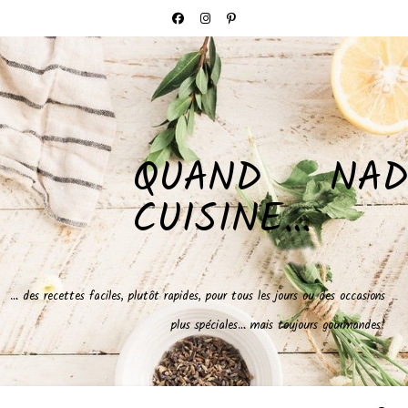
QUAND NAD
CUISINE…
… des recettes faciles, plutôt rapides, pour tous les jours ou des occasions
plus spéciales… mais toujours gourmandes!