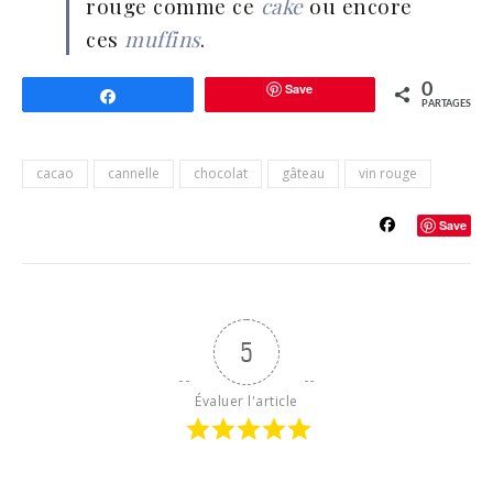
rouge comme ce
cake
ou encore
ces
muffins
.
Save
0
Partagez
PARTAGES
cacao
cannelle
chocolat
gâteau
vin rouge
Save
5
Évaluer l'article