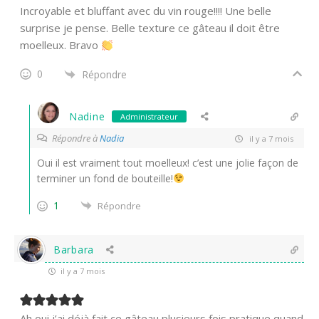
Incroyable et bluffant avec du vin rouge!!!! Une belle
surprise je pense. Belle texture ce gâteau il doit être
moelleux. Bravo
0
Répondre
Nadine
Administrateur
Répondre à
Nadia
il y a 7 mois
Oui il est vraiment tout moelleux! c’est une jolie façon de
terminer un fond de bouteille!
1
Répondre
Barbara
il y a 7 mois
Ah oui j’ai déjà fait ce gâteau plusieurs fois pratique quand