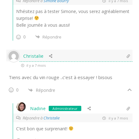
Répondre à
Simone Bourry
il y a 7 mois
N’hésitez pas à tester Simone, vous serez agréablement
surprise!
Belle journée à vous aussi!
0
Répondre
Christalie
il y a 7 mois
Tiens avec du vin rouge ..c’est à essayer ! bisous
0
Répondre
Nadine
Administrateur
Répondre à
Christalie
il y a 7 mois
C’est bon que surprenant!