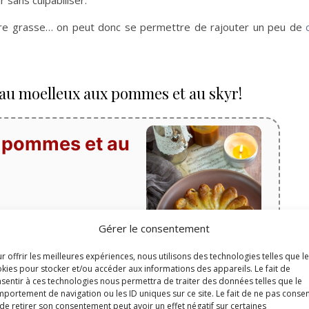
r sans culpabiliser.
ière grasse… on peut donc se permettre de rajouter un peu de
eau moelleux aux pommes et au skyr!
 pommes et au
Gérer le consentement
Temps de cuisson
r offrir les meilleures expériences, nous utilisons des technologies telles que l
minutes
25
min
kies pour stocker et/ou accéder aux informations des appareils. Le fait de
sentir à ces technologies nous permettra de traiter des données telles que le
portement de navigation ou les ID uniques sur ce site. Le fait de ne pas consen
de retirer son consentement peut avoir un effet négatif sur certaines