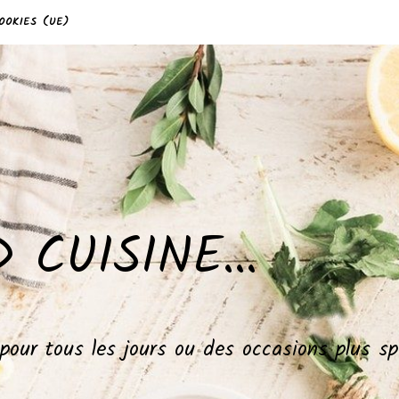
OOKIES (UE)
 CUISINE…
, pour tous les jours ou des occasions plus 