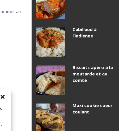
caramel au
Cabillaud à
l’indienne
Biscuits apéro à la
moutarde et au
comté
Maxi cookie coeur
es
coulant
tir