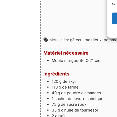
car
Mots-clés:
gâteau, moelleux, pomme
Matériel nécessaire
Moule marguerite Ø 21 cm
Ingrédients
120
g
de skyr
110
g
de farine
40
g
de poudre d'amandes
1
sachet
de levure chimique
75
g
de sucre roux
35
g
d'huile de tournesol
2
oeufs