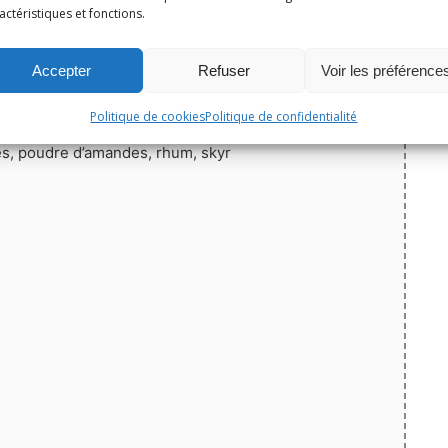
actéristiques et fonctions.
Print
Épingler la recette
Accepter
Refuser
Voir les préférence
Politique de cookies
Politique de confidentialité
5
de
11
votes
s, poudre d’amandes, rhum, skyr