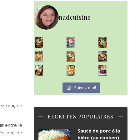
nadcuisine
~ NICE CREAM À LA FRAISE ~
Presque un mois que
~ SALADE DE PÂTES AUX DEUX TOMATES THON ET BURRA
~ FINANCIERS MYRTILLES ET CITRON ~
Aujourd'hu
~ BUNS MAISON ~
~ GÂTEAU FONDANT CHOCO NOISETTE ~
Un peu de boulange par ici au
C'est lundi
Suivez-moi!
ez-moi, ce
RECETTES POPULAIRES
it entre le
Sauté de porc à la
très peu de
bière (au cookeo)