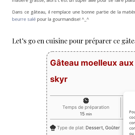
matière grasse, alors c’est un super allié pour se faire plaisi
Dans ce gâteau, il remplace une bonne partie de la mat
beurre salé
pour la gourmandise! ^_^
Let’s go en cuisine pour préparer ce gât
Gâteau moelleux aux
skyr
Temps de préparation
Pou
minutes
15
min
coo
con
Type de plat:
Dessert, Goûter
com
ou 