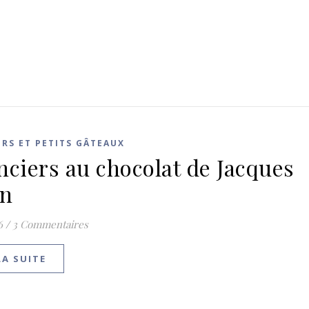
ERS ET PETITS GÂTEAUX
nciers au chocolat de Jacques
in
6
/
3 Commentaires
LA SUITE