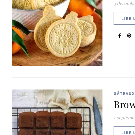
3 décembr
LIRE 
GÂTEAUX
Brow
1 septemb
LIRE 