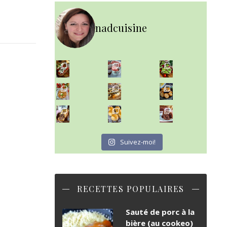
nadcuisine
~ NICE CREAM À LA FRAISE ~
Presque un mois que
~ SALADE DE PÂTES AUX DEUX TOMATES THON ET BURRA
~ FINANCIERS MYRTILLES ET CITRON ~
Aujourd'hu
~ BUNS MAISON ~
~ GÂTEAU FONDANT CHOCO NOISETTE ~
Un peu de boulange par ici au
C'est lundi
Suivez-moi!
RECETTES POPULAIRES
Sauté de porc à la
bière (au cookeo)