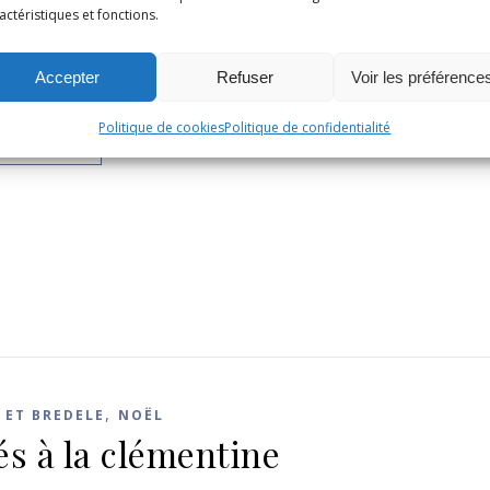
NOËL
actéristiques et fonctions.
n moelleux aux pommes
Accepter
Refuser
Voir les préférence
re 2025
/
7 Commentaires
Politique de cookies
Politique de confidentialité
LA SUITE
,
 ET BREDELE
NOËL
és à la clémentine