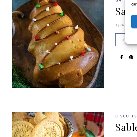
GÂTEAUX
car
Sapi
15 décemb
LIRE 
BISCUITS
Sabl