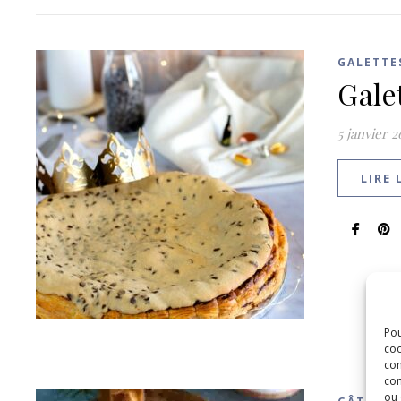
GALETTE
Gale
5 janvier 
LIRE 
Pou
coo
con
com
ou 