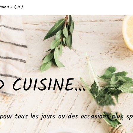
OOKIES (UE)
 CUISINE…
, pour tous les jours ou des occasions plus 