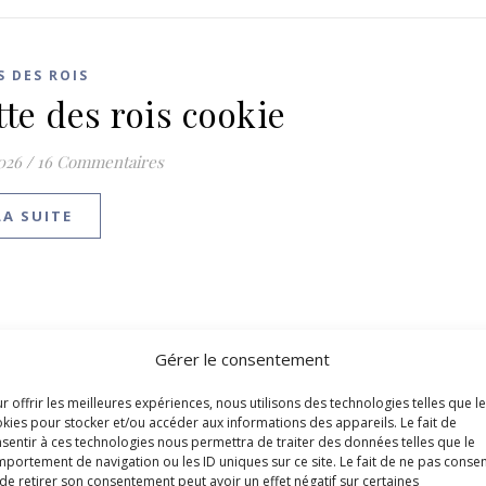
S DES ROIS
tte des rois cookie
2026
/
16 Commentaires
LA SUITE
Gérer le consentement
r offrir les meilleures expériences, nous utilisons des technologies telles que l
kies pour stocker et/ou accéder aux informations des appareils. Le fait de
sentir à ces technologies nous permettra de traiter des données telles que le
portement de navigation ou les ID uniques sur ce site. Le fait de ne pas consen
de retirer son consentement peut avoir un effet négatif sur certaines
,