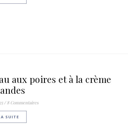
au aux poires et à la crème
andes
25
/
8 Commentaires
LA SUITE