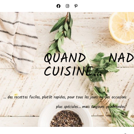
QUAND NAD
CUISINE…
… des recettes faciles, plutôt rapides, pour tous les jours ou des occasions
plus spéciales… mais toujours gourmandes!