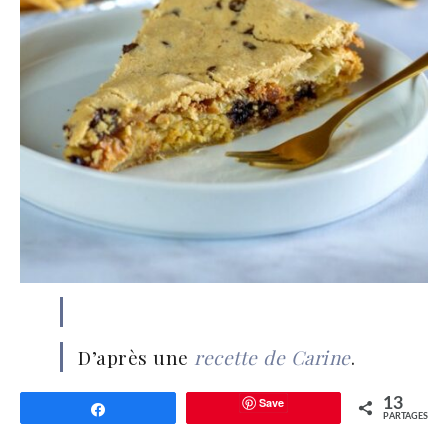
D’après une
recette de Carine
.
Save
13
Partagez
PARTAGES