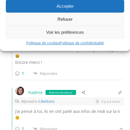
1
Répondre
Accepter
Refuser
Nadine
Répondre à
Barbara
il y a 6 mois
Voir les préférences
Politique de cookies
Politique de confidentialité
Si tu traînais sur les réseaux, tu n’y aurais pas échappé !
Encore merci !
1
Répondre
Nadine
Administrateur
Répondre à
Barbara
il y a 6 mois
J’ai pensé à toi, ils en ont parlé aux infos de midi sur la 6
1
Répondre