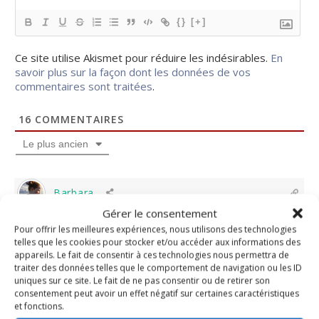
{}
[+]
Ce site utilise Akismet pour réduire les indésirables.
En
savoir plus sur la façon dont les données de vos
commentaires sont traitées
.
16
COMMENTAIRES
Le plus ancien
Barbara
Gérer le consentement
il y a 6 mois
Pour offrir les meilleures expériences, nous utilisons des technologies
telles que les cookies pour stocker et/ou accéder aux informations des
appareils. Le fait de consentir à ces technologies nous permettra de
Jamais entendu parler …
traiter des données telles que le comportement de navigation ou les ID
uniques sur ce site. Le fait de ne pas consentir ou de retirer son
Très bonne année à toi , aux tiens …. etc eux qui passent
consentement peut avoir un effet négatif sur certaines caractéristiques
par ici !
et fonctions.