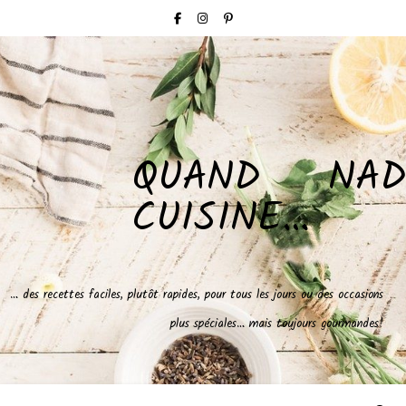
QUAND NAD
CUISINE…
… des recettes faciles, plutôt rapides, pour tous les jours ou des occasions
plus spéciales… mais toujours gourmandes!