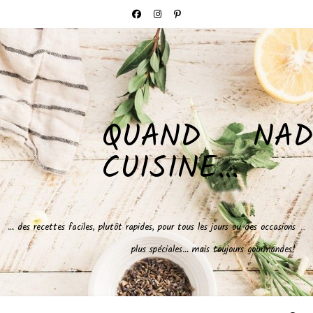
QUAND NAD
CUISINE…
… des recettes faciles, plutôt rapides, pour tous les jours ou des occasions
plus spéciales… mais toujours gourmandes!