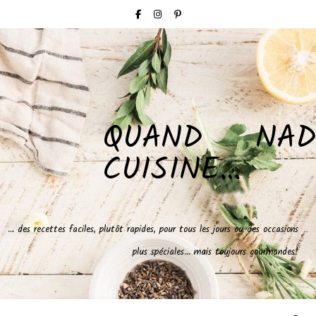
QUAND NAD
CUISINE…
… des recettes faciles, plutôt rapides, pour tous les jours ou des occasions
plus spéciales… mais toujours gourmandes!