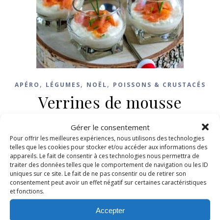
,
,
,
APÉRO
LÉGUMES
NOËL
POISSONS & CRUSTACÉS
Verrines de mousse
d’asperges et saumon fumé
Gérer le consentement
Pour offrir les meilleures expériences, nous utilisons des technologies
16 décembre 2025
/
19 Commentaires
telles que les cookies pour stocker et/ou accéder aux informations des
appareils. Le fait de consentir à ces technologies nous permettra de
traiter des données telles que le comportement de navigation ou les ID
LIRE LA SUITE
uniques sur ce site. Le fait de ne pas consentir ou de retirer son
consentement peut avoir un effet négatif sur certaines caractéristiques
et fonctions.
Accepter