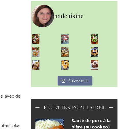
nadcuisine
~ NICE CREAM À LA FRAISE ~
Presque un mois que
~ SALADE DE PÂTES AUX DEUX TOMATES THON ET BURRA
~ FINANCIERS MYRTILLES ET CITRON ~
Aujourd'hu
~ BUNS MAISON ~
~ GÂTEAU FONDANT CHOCO NOISETTE ~
Un peu de boulange par ici au
C'est lundi
Suivez-moi!
ens avec de
RECETTES POPULAIRES
Sauté de porc à la
autant plus
bière (au cookeo)