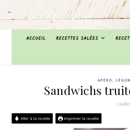
ACCUEIL
RECETTES SALÉES
RECET
,
APÉRO
LÉGU
Sandwichs trui
7 juille
Aller à la recette
Imprimer la recette