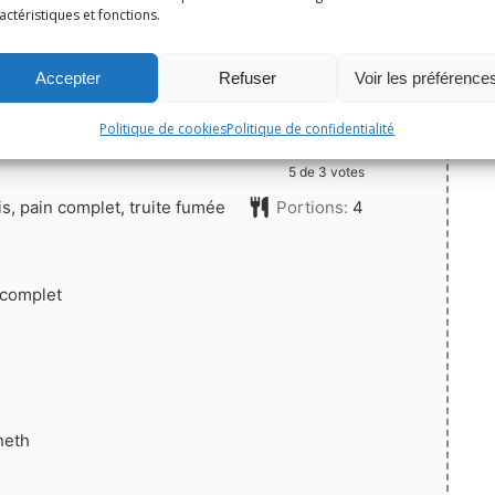
-nique
actéristiques et fonctions.
Print
Accepter
Refuser
Voir les préférence
Épingler la recette
Politique de cookies
Politique de confidentialité
5
de
3
votes
s, pain complet, truite fumée
Portions:
4
 complet
neth