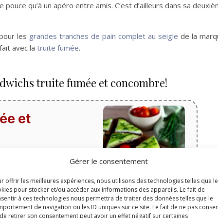
 le pouce qu’à un apéro entre amis. C’est d’ailleurs dans sa deuxi
 pour les
grandes tranches de pain complet au seigle
de la marq
ait avec la
truite fumée
.
ndwichs truite fumée et concombre!
ée et
Gérer le consentement
r offrir les meilleures expériences, nous utilisons des technologies telles que l
kies pour stocker et/ou accéder aux informations des appareils. Le fait de
Temps de cuisson
sentir à ces technologies nous permettra de traiter des données telles que le
minutes
0
min
portement de navigation ou les ID uniques sur ce site. Le fait de ne pas consen
de retirer son consentement peut avoir un effet négatif sur certaines