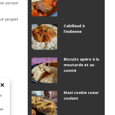
ème version
ue Jacquet
Cabillaud à
l’indienne
Biscuits apéro à la
moutarde et au
comté
Maxi cookie coeur
es
coulant
tir