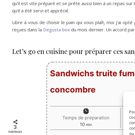
qu’il est vite préparé et se prête aussi bien à un repas sur
qu’il a été servi et apprécié.
Libre à vous de choisir le pain qui vous plaît, moi j’ai opté
reçues dans la
Degusta box
du mois dernier. Un accord parf
Let’s go en cuisine pour préparer ces sa
Sandwichs truite fum
concombre
Pou
Temps de préparation
coo
con
minutes
10
min
3
com
PARTAGES
ou 