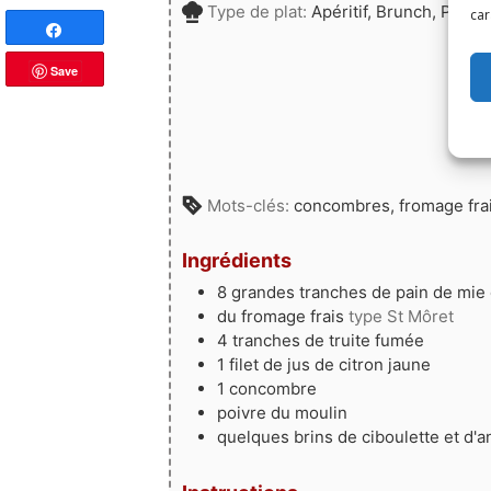
Type de plat:
Apéritif, Brunch, Pique
car
Partagez
Save
Mots-clés:
concombres, fromage frai
Ingrédients
8
grandes tranches
de pain de mie
du fromage frais
type St Môret
4
tranches
de truite fumée
1
filet
de jus de citron jaune
1
concombre
poivre du moulin
quelques
brins
de ciboulette et d'a