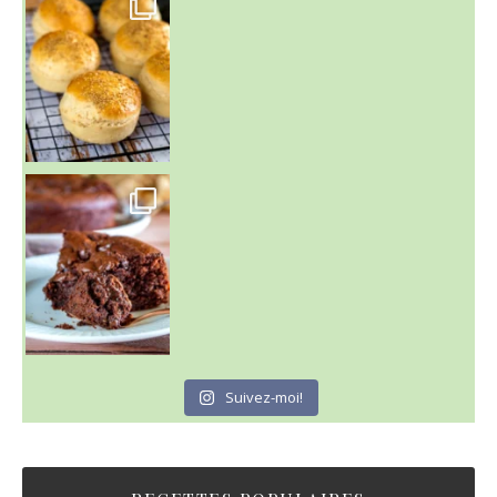
Un peu de boulange par ici au
~ GÂTEAU FONDANT CHOCO NOISETTE ~
C'est lundi
Suivez-moi!