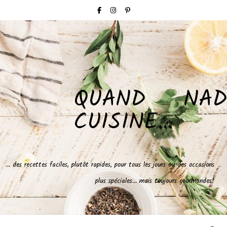
QUAND NAD
CUISINE…
… des recettes faciles, plutôt rapides, pour tous les jours ou des occasions
plus spéciales… mais toujours gourmandes!