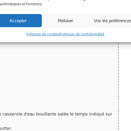
Épingler la recette
actéristiques et fonctions.
5
de
3
votes
Accepter
Refuser
Voir les préférence
andre, pois chiches, quinoa, salade
Portions:
4
Politique de cookies
Politique de confidentialité
e casserole d'eau bouillante salée le temps indiqué sur
utter.