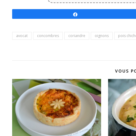
Partagez
avocat
concombres
coriandre
oignons
pois chich
VOUS P