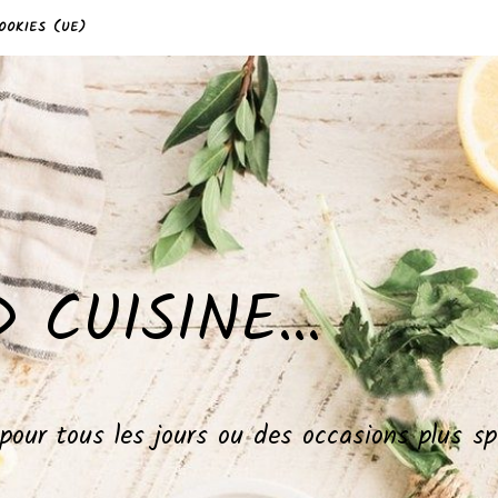
OOKIES (UE)
 CUISINE…
, pour tous les jours ou des occasions plus 