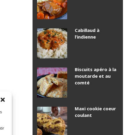
Cabillaud à
l’indienne
Biscuits apéro à la
moutarde et au
comté
Maxi cookie coeur
es
coulant
tir