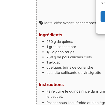
car
Mots-clés:
avocat, concombres, cori
Ingrédients
250
g
de quinoa
1
gros
concombre
1/2
oignon rouge
230
g
de pois chiches
cuits
1
avocat
quelques
brins
de coriandre
quantité suffisante
de vinaigrette
Instructions
Faire cuire le quinoa rincé dans un
le paquet.
Passer sous l'eau froide et bien égo