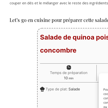
couper en dés et le mélanger avec le reste des ingrédients
Let’s go en cuisine pour préparer cette sala
Salade de quinoa pois
concombre
Temps de préparation
minutes
10
min
Type de plat:
Salade
Pou
coo
con
com
ou 