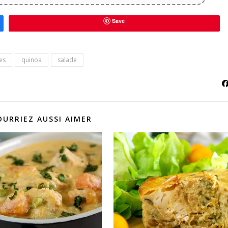
Save
es
quinoa
salade
OURRIEZ AUSSI AIMER