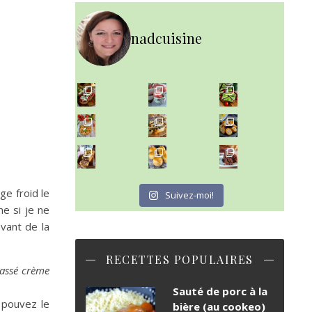
nadcuisine
~ NICE CREAM À LA FRAISE ~
Presque un mois que
~ SALADE DE PÂTES AUX DEUX TOMATES THON ET BURRA
~ FINANCIERS MYRTILLES ET CITRON ~
Aujourd'hu
~ BUNS MAISON ~
~ GÂTEAU FONDANT CHOCO NOISETTE ~
Un peu de boulange par ici au
C'est lundi
ge froid le
Suivez-moi!
e si je ne
avant de la
RECETTES POPULAIRES
passé crème
Sauté de porc à la
 pouvez le
bière (au cookeo)