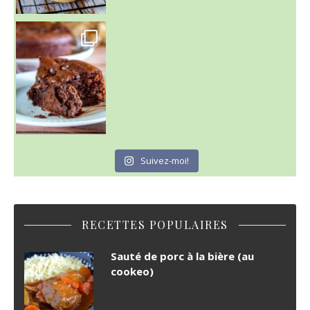
~ GÂTEAU FONDANT CHOCO NOISETTE ~
C'est lundi
Suivez-moi!
RECETTES POPULAIRES
Sauté de porc à la bière (au
cookeo)