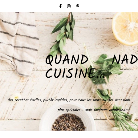
QUAND NAD
CUISINE…
… des recettes faciles, plutôt rapides, pour tous les jours ou des occasions
plus spéciales… mais toujours gourmandes!