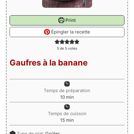
Print
Épingler la recette
5
de
5
votes
Gaufres à la banane
Temps de préparation
minutes
10
min
Temps de cuisson
minutes
15
min
Type de plat:
Goûter