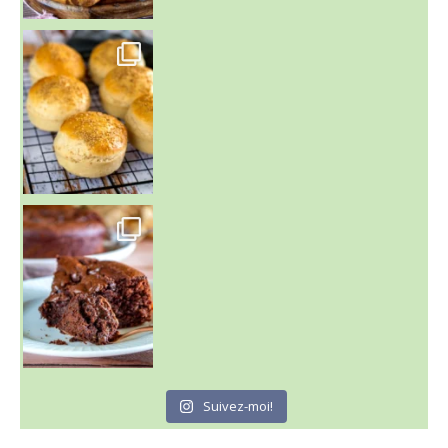
~ BUNS MAISON ~
Un peu de boulange par ici au
~ GÂTEAU FONDANT CHOCO NOISETTE ~
C'est lundi
Suivez-moi!