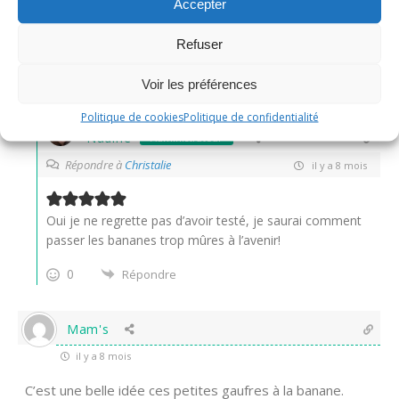
Accepter
Bonne idée ces gaufres pour écouler de vieilles bananes !
Refuser
bisous
Voir les préférences
0
Répondre
Politique de cookies
Politique de confidentialité
Nadine
Administrateur
Répondre à
Christalie
il y a 8 mois
Oui je ne regrette pas d’avoir testé, je saurai comment
passer les bananes trop mûres à l’avenir!
0
Répondre
Mam's
il y a 8 mois
C’est une belle idée ces petites gaufres à la banane.