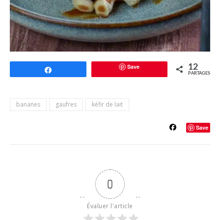
Save
12
Partagez
PARTAGES
bananes
gaufres
kéfir de lait
Save
0
Évaluer l'article