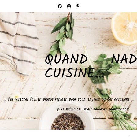
QUAND NAD
CUISINE…
… des recettes faciles, plutôt rapides, pour tous les jours ou des occasions
plus spéciales… mais toujours gourmandes!