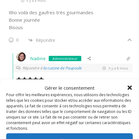
il y a 8 mois
Rho voilà des gaufres très gourmandes
Bonne journée
Bisous
0
Répondre
Nadine
Administrateur
Répondre à
la cuisine de Poupoule
il y a 8 mois
Elles sont vraiment top!
merci Christelle
Gérer le consentement
Pour offrir les meilleures expériences, nous utilisons des technologies
0
Répondre
telles que les cookies pour stocker et/ou accéder aux informations des
appareils. Le fait de consentir à ces technologies nous permettra de
traiter des données telles que le comportement de navigation ou les ID
uniques sur ce site. Le fait de ne pas consentir ou de retirer son
Christalie
consentement peut avoir un effet négatif sur certaines caractéristiques
il y a 8 mois
et fonctions.