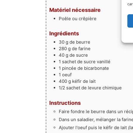
car
Matériel nécessaire
Poêle ou crêpière
Ingrédients
30
g
de beurre
280
g
de farine
40
g
de sucre
1
sachet
de sucre vanillé
1
pincée de
bicarbonate
1
oeuf
400
g
kéfir de lait
1/2
sachet
de levure chimique
Instructions
Faire fondre le beurre dans un réc
Dans un saladier, mélanger la farine
Ajouter l'oeuf puis le kéfir de lait
(l