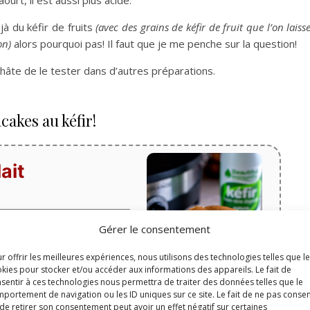
urt, il est aussi plus acide.
jà du kéfir de fruits
(avec des grains de kéfir de fruit que l’on lais
on)
alors pourquoi pas! Il faut que je me penche sur la question!
 hâte de le tester dans d’autres préparations.
cakes au kéfir!
ait
Gérer le consentement
Temps de cuisson
minutes
10
min
r offrir les meilleures expériences, nous utilisons des technologies telles que l
kies pour stocker et/ou accéder aux informations des appareils. Le fait de
déjeuner
sentir à ces technologies nous permettra de traiter des données telles que le
portement de navigation ou les ID uniques sur ce site. Le fait de ne pas consen
Portions:
18
de retirer son consentement peut avoir un effet négatif sur certaines