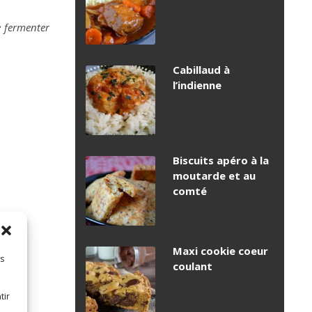
se fermenter
Cabillaud à
l’indienne
Biscuits apéro à la
moutarde et au
comté
Maxi cookie coeur
es
coulant
tir