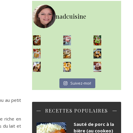
nadcuisine
~ NICE CREAM À LA FRAISE ~
Presque un mois que
~ SALADE DE PÂTES AUX DEUX TOMATES THON ET BURRA
~ FINANCIERS MYRTILLES ET CITRON ~
Aujourd'hu
~ BUNS MAISON ~
~ GÂTEAU FONDANT CHOCO NOISETTE ~
Un peu de boulange par ici au
C'est lundi
Suivez-moi!
u au petit
RECETTES POPULAIRES
e riche en
Sauté de porc à la
 du lait et
bière (au cookeo)