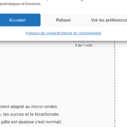
actéristiques et fonctions.
Print
Accepter
Refuser
Voir les préférence
Épingler la recette
Politique de cookies
Politique de confidentialité
5
de 1 vote
ipient adapté au micro-ondes.
, les sucres et le bicarbonate.
a pâte est épaisse c'est normal).