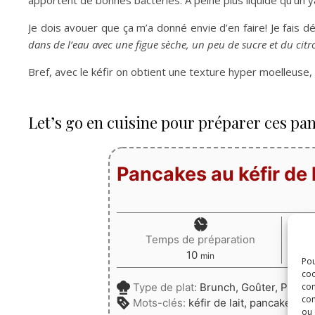
apportent de bonnes bactéries. A peine plus liquide qu’un yao
Je dois avouer que ça m’a donné envie d’en faire! Je fais dé
dans de l’eau avec une figue sèche, un peu de sucre et du citr
Bref, avec le kéfir on obtient une texture hyper moelleuse,
Let’s go en cuisine pour préparer ces pan
Pancakes au kéfir de l
Temps de préparation
minutes
10
min
Pou
coo
Type de plat:
Brunch, Goûter, Petit 
con
com
Mots-clés:
kéfir de lait, pancakes
ou 