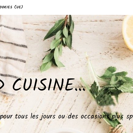
OOKIES (UE)
 CUISINE…
, pour tous les jours ou des occasions plus 