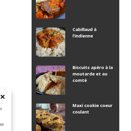
Cabillaud à
l’indienne
Biscuits apéro à la
moutarde et au
comté
Maxi cookie coeur
es
coulant
tir