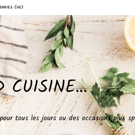
OOKIES (UE)
 CUISINE…
, pour tous les jours ou des occasions plus 