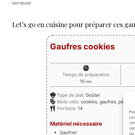
terrasse!
Let’s go en cuisine pour préparer ces gau
Gaufres cookies
Temps de préparation
minutes
10
min
Type de plat:
Goûter
Mots-clés:
cookies, gaufres, pépites
Portions:
14
Pou
coo
con
Matériel nécessaire
com
Gaufrier
ou 