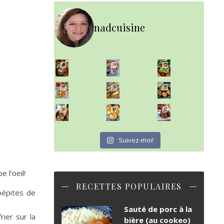
nadcuisine
~ NICE CREAM À LA FRAISE ~
Presque un mois que
~ SALADE DE PÂTES AUX DEUX TOMATES THON ET BURRA
~ FINANCIERS MYRTILLES ET CITRON ~
Aujourd'hu
~ BUNS MAISON ~
~ GÂTEAU FONDANT CHOCO NOISETTE ~
Un peu de boulange par ici au
C'est lundi
Suivez-moi!
e l’oeil!
RECETTES POPULAIRES
 pépites de
Sauté de porc à la
rier sur la
bière (au cookeo)