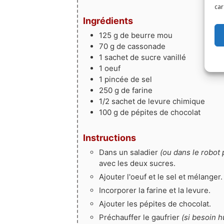
car
Ingrédients
125
g
de beurre mou
70
g
de cassonade
1
sachet
de sucre vanillé
1
oeuf
1
pincée
de sel
250
g
de farine
1/2
sachet
de levure chimique
100
g
de pépites de chocolat
Instructions
Dans un saladier
(ou dans le robot p
avec les deux sucres.
Ajouter l'oeuf et le sel et mélanger.
Incorporer la farine et la levure.
Ajouter les pépites de chocolat.
Préchauffer le gaufrier
(si besoin h