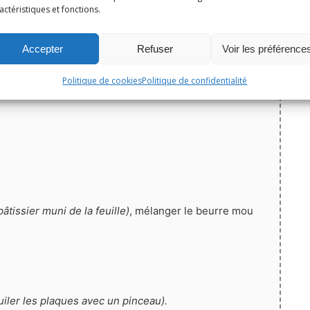
Épingler la recette
actéristiques et fonctions.
5
de
2
votes
Accepter
Refuser
Voir les préférence
Politique de cookies
Politique de confidentialité
âtissier muni de la feuille)
, mélanger le beurre mou
uiler les plaques avec un pinceau).