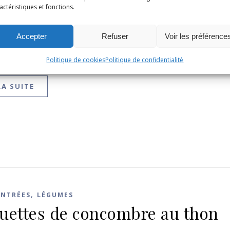
actéristiques et fonctions.
uettes apéro fromage frais et
izo
Accepter
Refuser
Voir les préférence
bre 2025
/
4 Commentaires
Politique de cookies
Politique de confidentialité
LA SUITE
,
ENTRÉES
LÉGUMES
uettes de concombre au thon