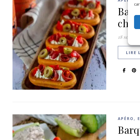
APÉRO
car
Barq
chor
18 septem
LIRE 
,
APÉRO
Barq