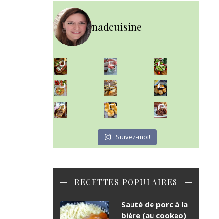
nadcuisine
~ NICE CREAM À LA FRAISE ~
Presque un mois que
~ SALADE DE PÂTES AUX DEUX TOMATES THON ET BURRA
~ FINANCIERS MYRTILLES ET CITRON ~
Aujourd'hu
~ BUNS MAISON ~
~ GÂTEAU FONDANT CHOCO NOISETTE ~
Un peu de boulange par ici au
C'est lundi
Suivez-moi!
RECETTES POPULAIRES
Sauté de porc à la
bière (au cookeo)