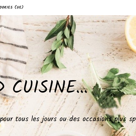
OOKIES (UE)
 CUISINE…
, pour tous les jours ou des occasions plus 