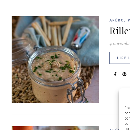
,
APÉRO
Rill
4 novembr
LIRE 
Pou
coo
con
com
ou 