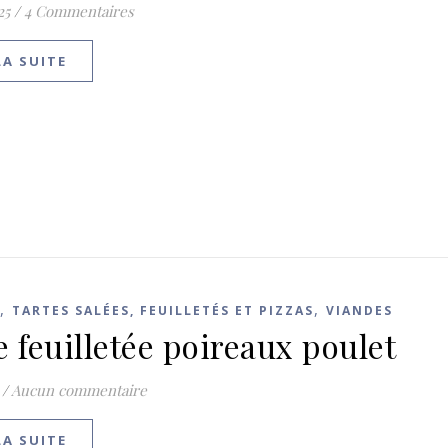
25
/
4 Commentaires
LA SUITE
,
,
TARTES SALÉES, FEUILLETÉS ET PIZZAS
VIANDES
e feuilletée poireaux poulet
/
Aucun commentaire
LA SUITE