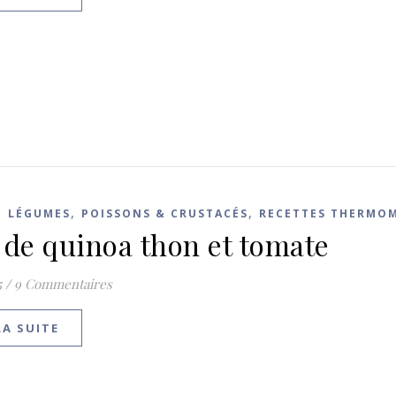
,
,
,
LÉGUMES
POISSONS & CRUSTACÉS
RECETTES THERMO
 de quinoa thon et tomate
5
/
9 Commentaires
LA SUITE