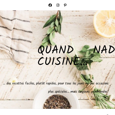
QUAND NAD
CUISINE…
… des recettes faciles, plutôt rapides, pour tous les jours ou des occasions
plus spéciales… mais toujours gourmandes!