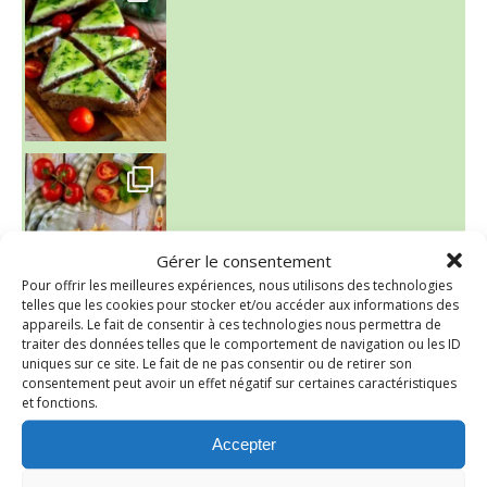
~ SALADE DE PÂTES AUX DEUX TOMATES THON ET BURRA
Gérer le consentement
Pour offrir les meilleures expériences, nous utilisons des technologies
telles que les cookies pour stocker et/ou accéder aux informations des
appareils. Le fait de consentir à ces technologies nous permettra de
traiter des données telles que le comportement de navigation ou les ID
~ FINANCIERS MYRTILLES ET CITRON ~
uniques sur ce site. Le fait de ne pas consentir ou de retirer son
Aujourd'hu
consentement peut avoir un effet négatif sur certaines caractéristiques
et fonctions.
Accepter