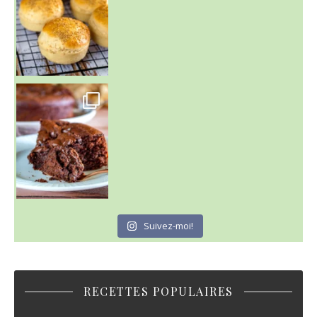
~ GÂTEAU FONDANT CHOCO NOISETTE ~
C'est lundi
Suivez-moi!
RECETTES POPULAIRES