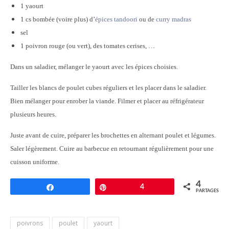
1 yaourt
1 cs bombée (voire plus) d’
épices tandoori
ou de
curry madras
sel
1 poivron rouge (ou vert), des tomates cerises, …
Dans un saladier, mélanger le yaourt avec les épices choisies.
Tailler les blancs de poulet cubes réguliers et les placer dans le saladier.
Bien mélanger pour enrober la viande. Filmer et placer au réfrigérateur
plusieurs heures.
Juste avant de cuire, préparer les brochettes en alternant poulet et légumes.
Saler légèrement. Cuire au barbecue en retournant régulièrement pour une
cuisson uniforme.
4
Partagez
Épingle
4
PARTAGES
poivrons
poulet
yaourt