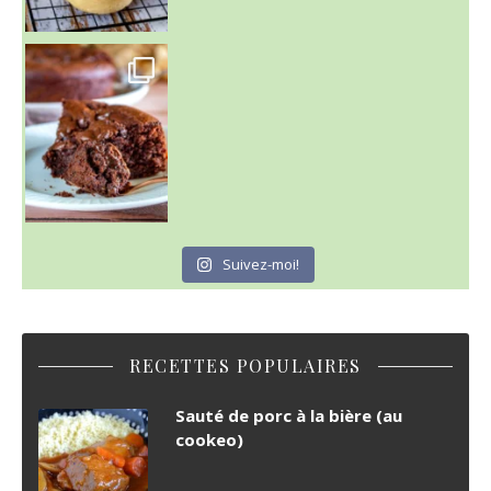
~ GÂTEAU FONDANT CHOCO NOISETTE ~
C'est lundi
Suivez-moi!
RECETTES POPULAIRES
Sauté de porc à la bière (au
cookeo)