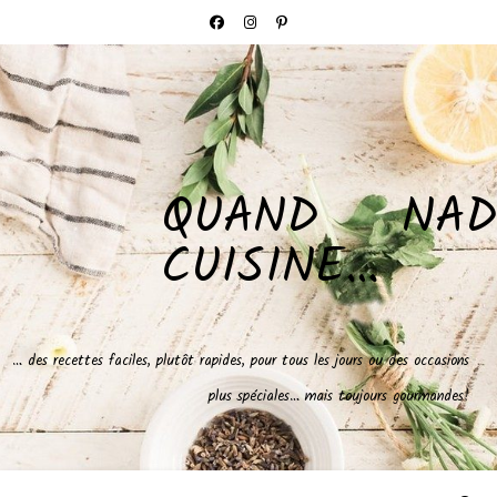
QUAND NAD
CUISINE…
… des recettes faciles, plutôt rapides, pour tous les jours ou des occasions
plus spéciales… mais toujours gourmandes!