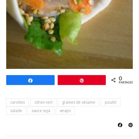
0
Partagez
Épingle
PARTAGES
carottes
citron vert
graines de sésame
poulet
salade
sauce soja
wraps