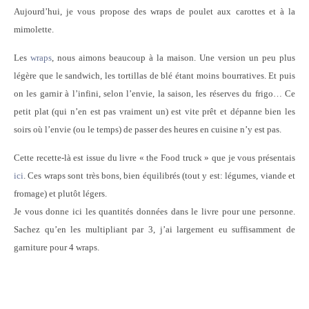
Aujourd’hui, je vous propose des wraps de poulet aux carottes et à la
mimolette.
Les
wraps
, nous aimons beaucoup à la maison. Une version un peu plus
légère que le sandwich, les tortillas de blé étant moins bourratives. Et puis
on les garnir à l’infini, selon l’envie, la saison, les réserves du frigo… Ce
petit plat (qui n’en est pas vraiment un) est vite prêt et dépanne bien les
soirs où l’envie (ou le temps) de passer des heures en cuisine n’y est pas.
Cette recette-là est issue du livre « the Food truck » que je vous présentais
ici
. Ces wraps sont très bons, bien équilibrés (tout y est: légumes, viande et
fromage) et plutôt légers.
Je vous donne ici les quantités données dans le livre pour une personne.
Sachez qu’en les multipliant par 3, j’ai largement eu suffisamment de
garniture pour 4 wraps.