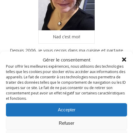
Nad c’est moi!
Depuis 2006, je vous reçois dans ma cuisine et partage
avec vous mes recettes gourmandes du quotidien.
Gérer le consentement
N’hésitez pas à me laisser un petit commentaire
Pour offrir les meilleures expériences, nous utilisons des technologies
si vous les testez à votre tour…
telles que les cookies pour stocker et/ou accéder aux informations des
appareils. Le fait de consentir à ces technologies nous permettra de
traiter des données telles que le comportement de navigation ou les ID
uniques sur ce site. Le fait de ne pas consentir ou de retirer son
consentement peut avoir un effet négatif sur certaines caractéristiques
INSTAGRAM
et fonctions.
Accepter
nadcuisine
Refuser