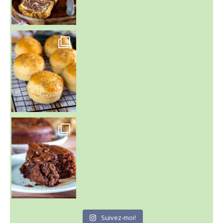
~ BUNS MAISON ~
Un peu de boulange par ici au
~ GÂTEAU FONDANT CHOCO NOISETTE ~
C'est lundi
Suivez-moi!