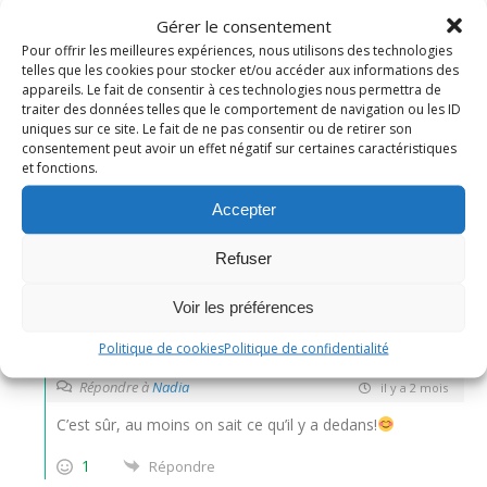
Gérer le consentement
3
COMMENTAIRES
Pour offrir les meilleures expériences, nous utilisons des technologies
telles que les cookies pour stocker et/ou accéder aux informations des
Le plus ancien
appareils. Le fait de consentir à ces technologies nous permettra de
traiter des données telles que le comportement de navigation ou les ID
uniques sur ce site. Le fait de ne pas consentir ou de retirer son
Nadia
consentement peut avoir un effet négatif sur certaines caractéristiques
et fonctions.
il y a 2 mois
Accepter
Une belle gourmandise. Et le fait maison c’est encore
mieux. Bravo Nad.
Refuser
0
Répondre
Voir les préférences
Politique de cookies
Politique de confidentialité
Nadine
Administrateur
Répondre à
Nadia
il y a 2 mois
C’est sûr, au moins on sait ce qu’il y a dedans!
1
Répondre