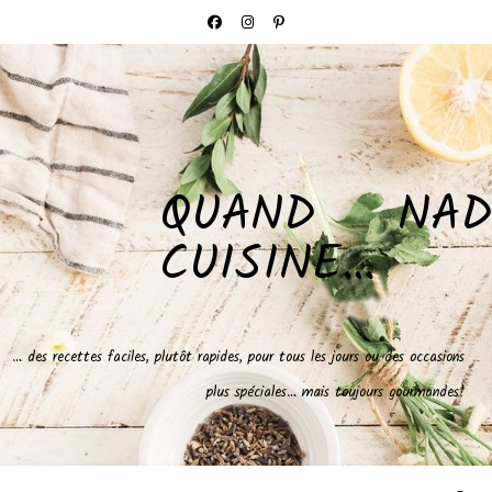
QUAND NAD
CUISINE…
… des recettes faciles, plutôt rapides, pour tous les jours ou des occasions
plus spéciales… mais toujours gourmandes!