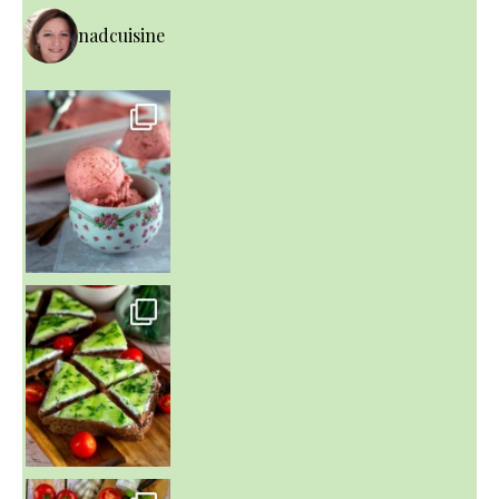
nadcuisine
~ NICE CREAM À LA FRAISE ~
Presque un mois que
~ SALADE DE PÂTES AUX DEUX TOMATES THON ET BURRA