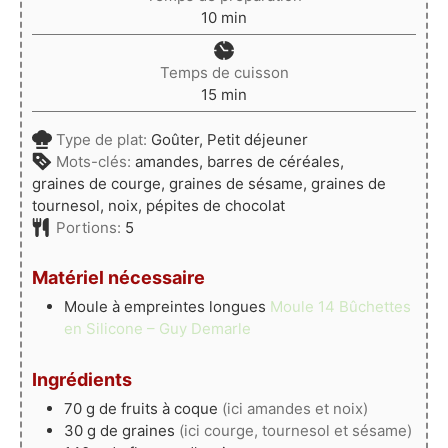
minutes
10
min
Temps de cuisson
minutes
15
min
Type de plat:
Goûter, Petit déjeuner
Mots-clés:
amandes, barres de céréales,
graines de courge, graines de sésame, graines de
tournesol, noix, pépites de chocolat
Portions:
5
Matériel nécessaire
Moule à empreintes longues
Moule 14 Bûchettes
en Silicone – Guy Demarle
Ingrédients
70
g
de fruits à coque
(ici amandes et noix)
30
g
de graines
(ici courge, tournesol et sésame)