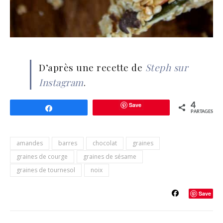
D’après une recette de
Steph sur
Instagram
.
Save
4
Partagez
PARTAGES
amandes
barres
chocolat
graines
graines de courge
graines de sésame
graines de tournesol
noix
Save