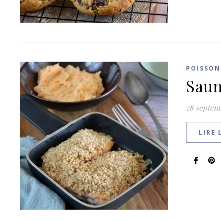
POISSON
Saum
28 septem
LIRE 