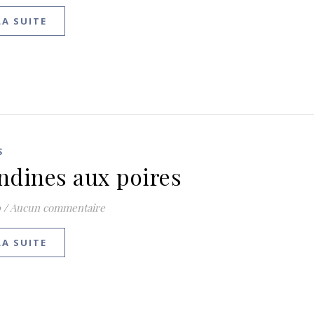
LA SUITE
S
dines aux poires
0
/
Aucun commentaire
LA SUITE