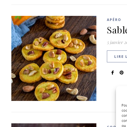
APÉRO
Sabl
5 janvier 2
LIRE 
Pou
coo
con
com
ou 