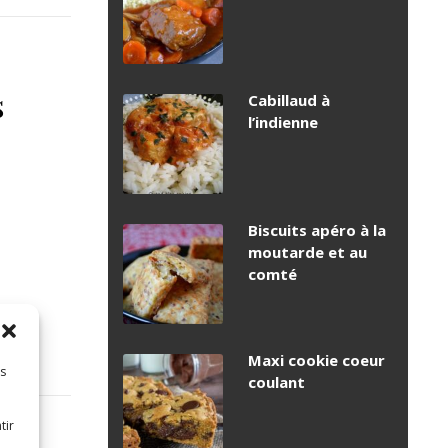
s
Cabillaud à
l’indienne
Biscuits apéro à la
moutarde et au
comté
Maxi cookie coeur
es
coulant
tir