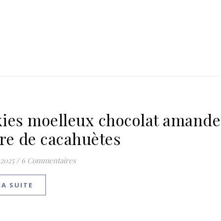
ies moelleux chocolat amande
re de cacahuètes
 2025
/
6 Commentaires
LA SUITE