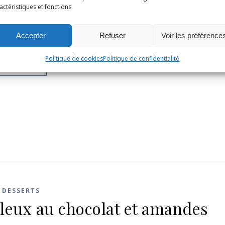
actéristiques et fonctions.
 cookies amandes et chocolat
Accepter
Refuser
Voir les préférence
re 2022
/
10 Commentaires
Politique de cookies
Politique de confidentialité
LA SUITE
,
DESSERTS
leux au chocolat et amandes