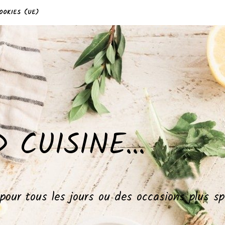
OOKIES (UE)
 CUISINE…
, pour tous les jours ou des occasions plus 