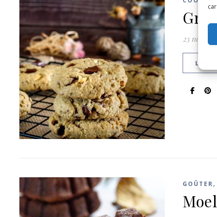
COOKIES
car
Gros
23 novemb
LIRE 
GOÛTER
Moel