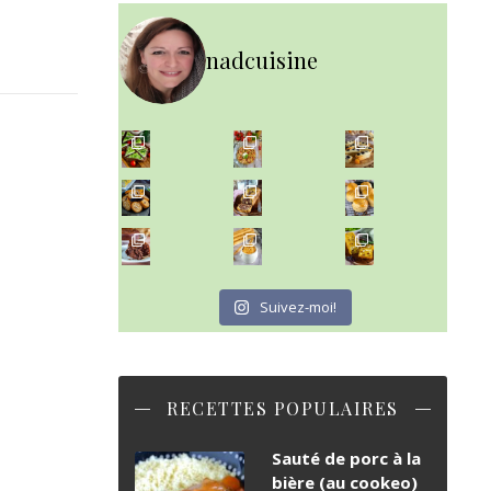
nadcuisine
~ SALADE DE PÂTES AUX DEUX TOMATES THON ET BURRA
~ FINANCIERS MYRTILLES ET CITRON ~
Aujourd'hu
~ BUNS MAISON ~
Un peu de boulange par ici au
~ GÂTEAU FONDANT CHOCO NOISETTE ~
C'est lundi
Suivez-moi!
RECETTES POPULAIRES
Sauté de porc à la
bière (au cookeo)