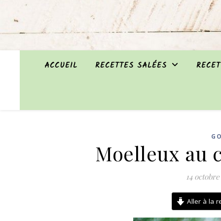
ACCUEIL
RECETTES SALÉES
RECET
G
Moelleux au 
14 octobre
Aller à la r