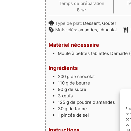
Temps de préparation
T
minutes
8
min
Type de plat:
Dessert, Goûter
Mots-clés:
amandes, chocolat
Matériel nécessaire
Moule à petites tablettes Demarle (o
Ingrédients
200
g
de chocolat
110
g
de beurre
90
g
de sucre
3
œufs
125
g
de poudre d'amandes
30
g
de farine
Pou
coo
1
pincée
de sel
con
com
Instructions
ou 