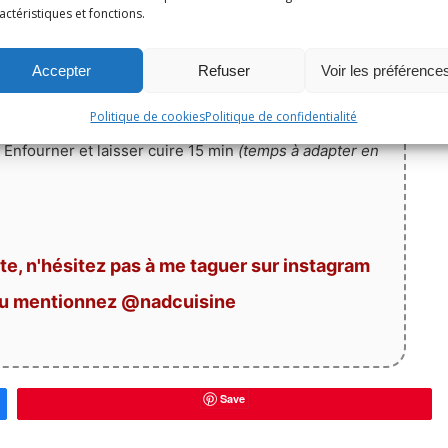
actéristiques et fonctions.
tournante).
ux avec le beurre au micro-ondes
(ou au bain marie)
.
Accepter
Refuser
Voir les préférence
élangeant bien. Incorporer enfin la poudre
Politique de cookies
Politique de confidentialité
 Enfourner et laisser cuire 15 min
(temps à adapter en
te, n'hésitez pas à me taguer sur instagram
ou mentionnez @nadcuisine
Save