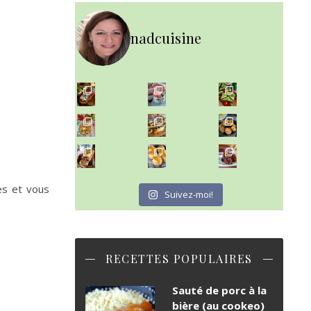
nadcuisine
~ NICE CREAM À LA FRAISE ~
Presque un mois que
~ SALADE DE PÂTES AUX DEUX TOMATES THON ET BURRA
~ FINANCIERS MYRTILLES ET CITRON ~
Aujourd'hu
~ BUNS MAISON ~
~ GÂTEAU FONDANT CHOCO NOISETTE ~
Un peu de boulange par ici au
C'est lundi
es et vous
Suivez-moi!
RECETTES POPULAIRES
Sauté de porc à la
bière (au cookeo)