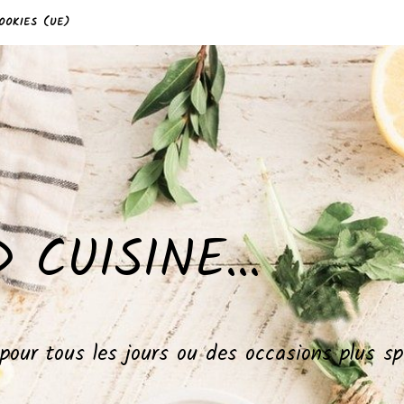
OOKIES (UE)
 CUISINE…
, pour tous les jours ou des occasions plus 