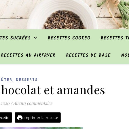
TES SUCRÉES
RECETTES COOKEO
RECETTES 
RECETTES AU AIRFRYER
RECETTES DE BASE
NO
,
OÛTER
DESSERTS
chocolat et amandes
 2020
/
Aucun commentaire
ecette
Imprimer la recette