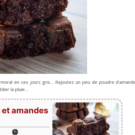
e moral en ces jours gris… Rajoutez un peu de poudre d’amand
lier la pluie…
t et amandes