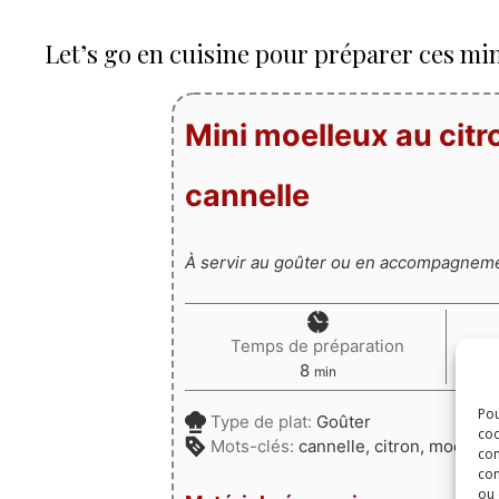
Let’s go en cuisine pour préparer ces mini
Mini moelleux au citro
cannelle
À servir au goûter ou en accompagnem
Temps de préparation
minutes
8
min
Pou
Type de plat:
Goûter
coo
Mots-clés:
cannelle, citron, moelleu
con
com
ou 