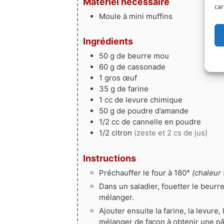
Matériel nécessaire
car
Moule à mini muffins
Ingrédients
50
g
de beurre mou
60
g
de cassonade
1
gros œuf
35
g
de farine
1
cc de levure chimique
50
g
de poudre d’amande
1/2
cc de cannelle en poudre
1/2
citron
(zeste et 2 cs de jus)
Instructions
Préchauffer le four à 180°
(chaleur 
Dans un saladier, fouetter le beurr
mélanger.
Ajouter ensuite la farine, la levure
mélanger de façon à obtenir une p