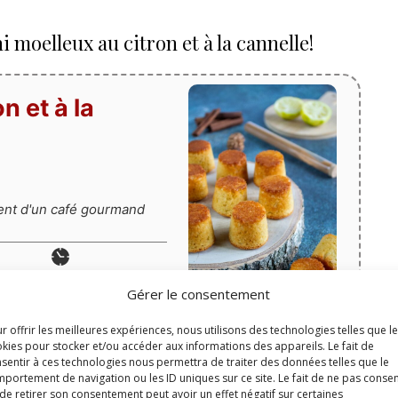
 moelleux au citron et à la cannelle!
n et à la
ent d'un café gourmand
Temps de cuisson
Gérer le consentement
minutes
20
min
r offrir les meilleures expériences, nous utilisons des technologies telles que l
Print
kies pour stocker et/ou accéder aux informations des appareils. Le fait de
x
Portions:
15
sentir à ces technologies nous permettra de traiter des données telles que le
Épingler la recette
portement de navigation ou les ID uniques sur ce site. Le fait de ne pas consen
de retirer son consentement peut avoir un effet négatif sur certaines