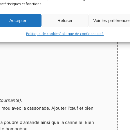
actéristiques et fonctions.
5
de 1 vote
Accepter
Refuser
Voir les préférence
Politique de cookies
Politique de confidentialité
tournante).
e mou avec la cassonade. Ajouter l'œuf et bien
, la poudre d'amande ainsi que la cannelle. Bien
âte homogène.