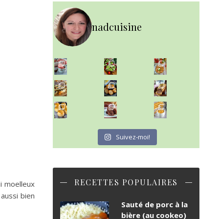
nadcuisine
~ NICE CREAM À LA FRAISE ~
~ SALADE DE PÂTES AUX DEUX TOMATES THON ET BURRA
Presque un mois que
~ FINANCIERS MYRTILLES ET CITRON ~
Aujourd'hu
~ BUNS MAISON ~
~ GÂTEAU FONDANT CHOCO NOISETTE ~
Un peu de boulange par ici au
C'est lundi
Suivez-moi!
RECETTES POPULAIRES
ni moelleux
 aussi bien
Sauté de porc à la
bière (au cookeo)