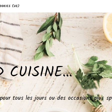
OOKIES (UE)
 CUISINE…
, pour tous les jours ou des occasions plus 