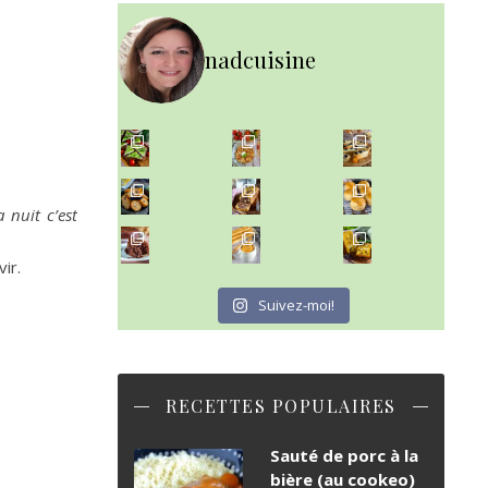
nadcuisine
~ SALADE DE PÂTES AUX DEUX TOMATES THON ET BURRA
~ FINANCIERS MYRTILLES ET CITRON ~
Aujourd'hu
~ BUNS MAISON ~
Un peu de boulange par ici au
a nuit c’est
~ GÂTEAU FONDANT CHOCO NOISETTE ~
C'est lundi
vir.
Suivez-moi!
RECETTES POPULAIRES
Sauté de porc à la
bière (au cookeo)