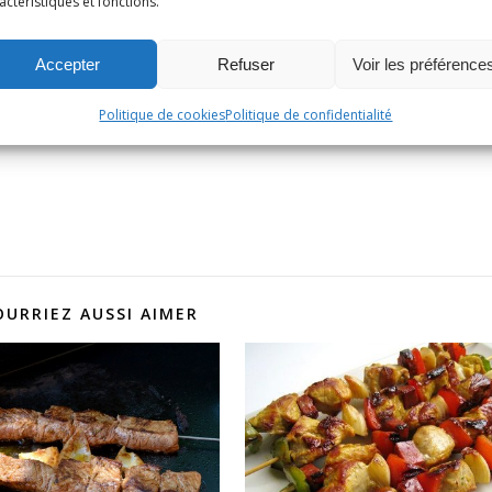
actéristiques et fonctions.
Accepter
Refuser
Voir les préférence
Épingle
1
Politique de cookies
Politique de confidentialité
OURRIEZ AUSSI AIMER