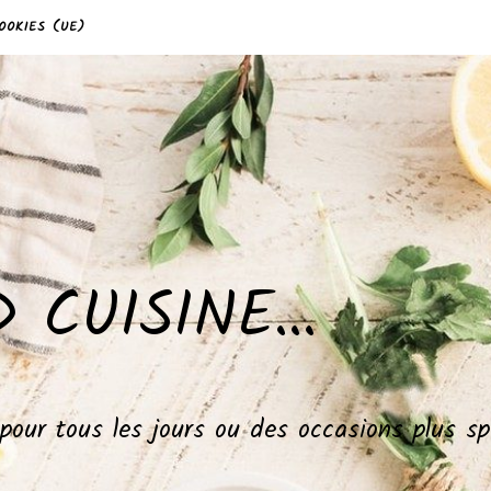
OOKIES (UE)
 CUISINE…
, pour tous les jours ou des occasions plus 