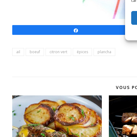
car
Partagez
ail
boeuf
citron vert
épices
plancha
VOUS P