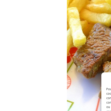
Pou
coo
con
com
ou 