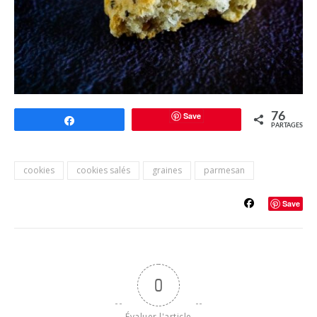
Save
76
Partagez
PARTAGES
cookies
cookies salés
graines
parmesan
Save
0
Évaluer l'article