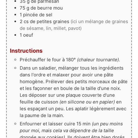
35
g
de parmesan
75
g
de beurre mou
1
pincée de sel
2
cs de petites graines
(ici un mélange de graines
de sésame, lin, millet, pavot)
1
oeuf
Instructions
Préchauffer le four à 180°
(chaleur tournante).
Dans un saladier, mélanger tous les ingrédients
dans l'ordre et malaxer pour avoir une pâte
homogène. Prélever des petits morceaux de pâte
et les façonner en boule de la taille d'une noix.
Les déposer sur une plaque couverte d'une
feuille de cuisson
(en silicone ou en papier)
en
les espaçant un peu. Les aplatir légèrement avec
la paume de la main.
Enfourner et laisser cuire 15 min
(un peu moins
pour moi, mais cela va dépendre de la taille
donnée aux cookies)
. Ils doivent être bien dorés.