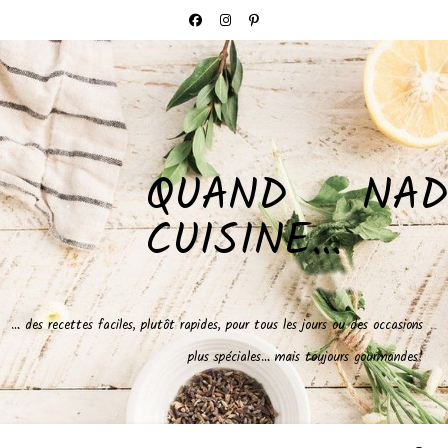
QUAND NAD
CUISINE…
… des recettes faciles, plutôt rapides, pour tous les jours ou des occasions
plus spéciales… mais toujours gourmandes!