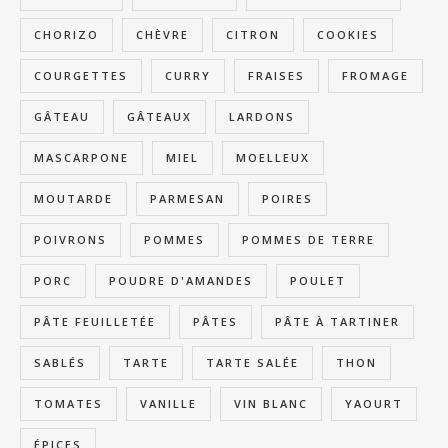
CHORIZO
CHÈVRE
CITRON
COOKIES
COURGETTES
CURRY
FRAISES
FROMAGE
GÂTEAU
GÂTEAUX
LARDONS
MASCARPONE
MIEL
MOELLEUX
MOUTARDE
PARMESAN
POIRES
POIVRONS
POMMES
POMMES DE TERRE
PORC
POUDRE D'AMANDES
POULET
PÂTE FEUILLETÉE
PÂTES
PÂTE À TARTINER
SABLÉS
TARTE
TARTE SALÉE
THON
TOMATES
VANILLE
VIN BLANC
YAOURT
ÉPICES