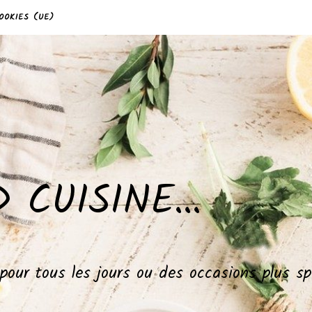
OOKIES (UE)
 CUISINE…
, pour tous les jours ou des occasions plus 