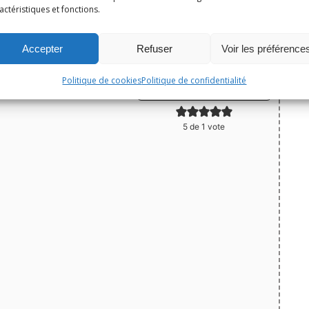
pommes, pommes de terre
actéristiques et fonctions.
Accepter
Refuser
Voir les préférence
Print
Politique de cookies
Politique de confidentialité
Épingler la recette
5
de 1 vote