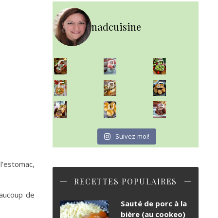
nadcuisine
~ NICE CREAM À LA FRAISE ~
Presque un mois que
~ SALADE DE PÂTES AUX DEUX TOMATES THON ET BURRA
~ FINANCIERS MYRTILLES ET CITRON ~
Aujourd'hu
~ BUNS MAISON ~
~ GÂTEAU FONDANT CHOCO NOISETTE ~
Un peu de boulange par ici au
C'est lundi
Suivez-moi!
 l’estomac,
RECETTES POPULAIRES
eaucoup de
Sauté de porc à la
bière (au cookeo)