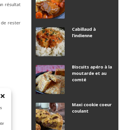
n résultat
 de rester
Cabillaud à
l’indienne
Biscuits apéro à la
moutarde et au
comté
Maxi cookie coeur
es
coulant
tir