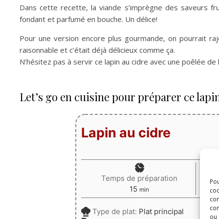
Dans cette recette, la viande s’imprègne des saveurs fr
fondant et parfumé en bouche. Un délice!
Pour une version encore plus gourmande, on pourrait rajou
raisonnable et c’était déjà délicieux comme ça.
N’hésitez pas à servir ce lapin au cidre avec une poêlée de
Let’s go en cuisine pour préparer ce lapin
Lapin au cidre
Temps de préparation
Pou
minutes
15
min
coo
con
com
Type de plat:
Plat principal
ou 