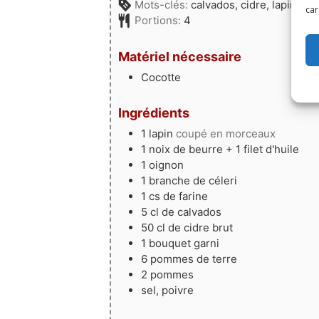
Mots-clés:
calvados, cidre, lapin, 
car
Portions:
4
Matériel nécessaire
Cocotte
Ingrédients
1
lapin
coupé en morceaux
1
noix
de beurre + 1 filet d'huile
1
oignon
1
branche
de céleri
1
cs
de farine
5
cl
de calvados
50
cl
de cidre brut
1
bouquet
garni
6
pommes de terre
2
pommes
sel, poivre