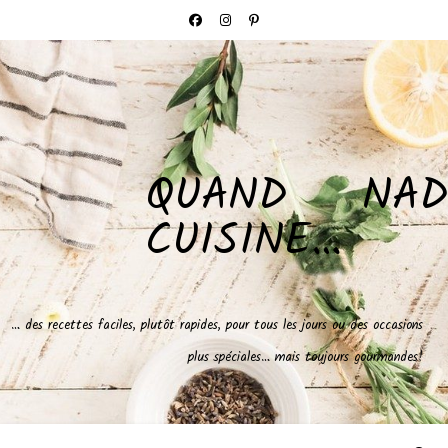
QUAND NAD
CUISINE…
… des recettes faciles, plutôt rapides, pour tous les jours ou des occasions
plus spéciales… mais toujours gourmandes!