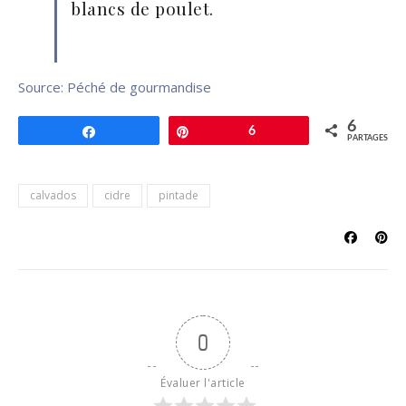
blancs de poulet.
Source: Péché de gourmandise
6
Partagez
Épingle
6
PARTAGES
calvados
cidre
pintade
0
Évaluer l'article