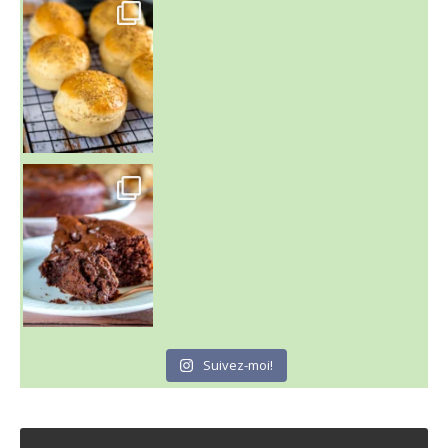
~ BUNS MAISON ~
Un peu de boulange par ici au
~ GÂTEAU FONDANT CHOCO NOISETTE ~
C'est lundi
Suivez-moi!