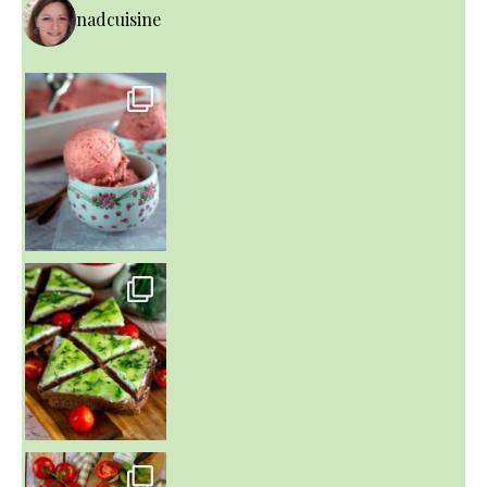
nadcuisine
~ NICE CREAM À LA FRAISE ~
Presque un mois que
~ SALADE DE PÂTES AUX DEUX TOMATES THON ET BURRA