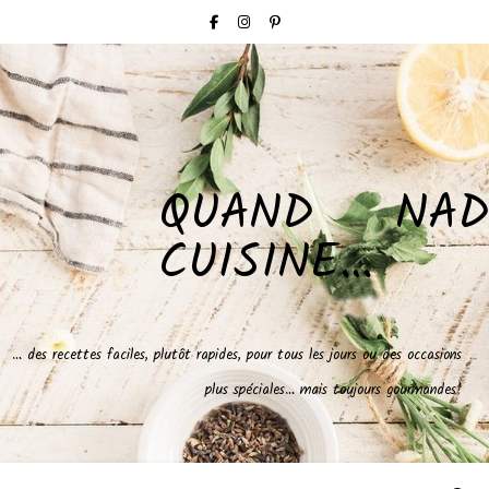
QUAND NAD
CUISINE…
… des recettes faciles, plutôt rapides, pour tous les jours ou des occasions
plus spéciales… mais toujours gourmandes!