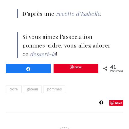
D’après une
recette d’Isabelle
.
Si vous aimez l’association
pommes-cidre, vous allez adorer
ce
dessert-là
!
Save
41
Partagez
PARTAGES
cidre
gâteau
pommes
Save