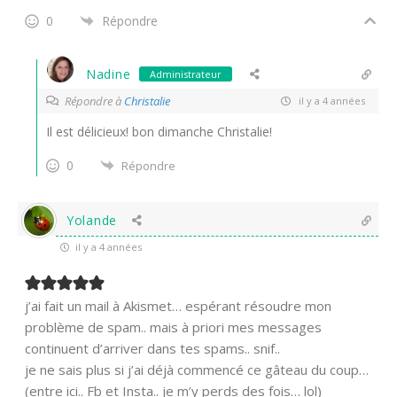
0
Répondre
Nadine
Administrateur
Répondre à
Christalie
il y a 4 années
Il est délicieux! bon dimanche Christalie!
0
Répondre
Yolande
il y a 4 années
j’ai fait un mail à Akismet… espérant résoudre mon
problème de spam.. mais à priori mes messages
continuent d’arriver dans tes spams.. snif..
je ne sais plus si j’ai déjà commencé ce gâteau du coup…
(entre ici.. Fb et Insta.. je m’y perds des fois… lol)