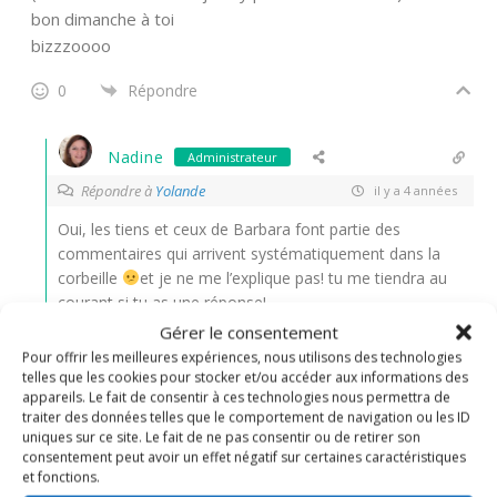
bon dimanche à toi
bizzzoooo
0
Répondre
Nadine
Administrateur
Répondre à
Yolande
il y a 4 années
Oui, les tiens et ceux de Barbara font partie des
commentaires qui arrivent systématiquement dans la
corbeille
et je ne me l’explique pas! tu me tiendra au
courant si tu as une réponse!
Bisous ma belle et bon dimanche!
Gérer le consentement
Pour offrir les meilleures expériences, nous utilisons des technologies
0
Répondre
telles que les cookies pour stocker et/ou accéder aux informations des
appareils. Le fait de consentir à ces technologies nous permettra de
traiter des données telles que le comportement de navigation ou les ID
Barbara
uniques sur ce site. Le fait de ne pas consentir ou de retirer son
consentement peut avoir un effet négatif sur certaines caractéristiques
Répondre à
Nadine
il y a 4 années
et fonctions.