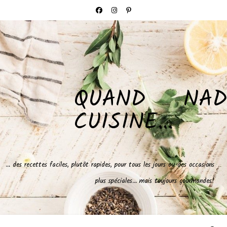
QUAND NAD
CUISINE…
… des recettes faciles, plutôt rapides, pour tous les jours ou des occasions
plus spéciales… mais toujours gourmandes!