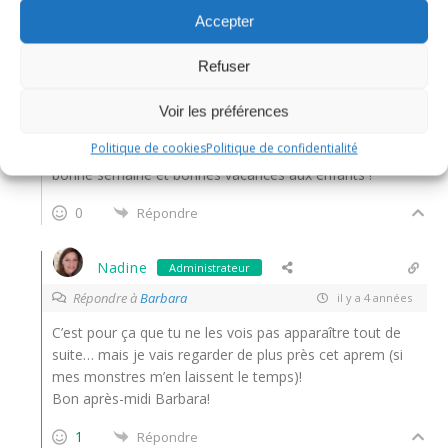
Accepter
quoi quoi que lis je !!
;)mes commentaires à la poubelle ggrrr déjà que j’ai pas
Refuser
les notifications (oui je suis lourde mais c’est
extrèmement fastidieux pour moi …)
Voir les préférences
ggrrrr
Politique de cookies
Politique de confidentialité
sur ce
bonne semaine et bonnes vacances aux enfants !
0
Répondre
Nadine
Administrateur
Répondre à
Barbara
il y a 4 années
C’est pour ça que tu ne les vois pas apparaître tout de
suite… mais je vais regarder de plus près cet aprem (si
mes monstres m’en laissent le temps)!
Bon après-midi Barbara!
1
Répondre