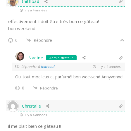
thithoad
il y a 4 années
effectivement il doit être très bon ce gâteau!
bon weekend
0
Répondre
Nadine
Administrateur
Répondre à
thithoad
il y a 4 années
Oui tout moelleux et parfumé! bon week-end Annyvonne!
0
Répondre
Christalie
il y a 4 années
il me plait bien ce gâteau !!