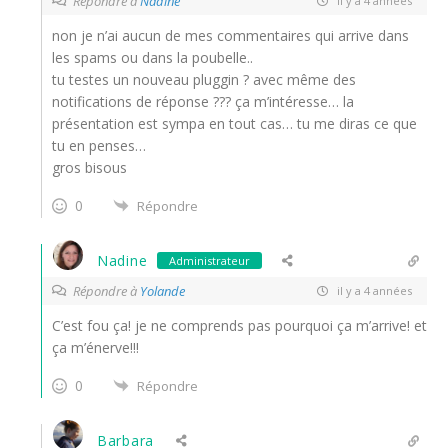
Répondre à
Nadine
il y a 4 années
non je n’ai aucun de mes commentaires qui arrive dans
les spams ou dans la poubelle..
tu testes un nouveau pluggin ? avec même des
notifications de réponse ??? ça m’intéresse… la
présentation est sympa en tout cas… tu me diras ce que
tu en penses…
gros bisous
0
Répondre
Nadine
Administrateur
Répondre à
Yolande
il y a 4 années
C’est fou ça! je ne comprends pas pourquoi ça m’arrive! et
ça m’énerve!!!
0
Répondre
Barbara