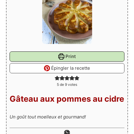
Print
Épingler la recette
5
de
9
votes
Gâteau aux pommes au cidre
Un goût tout moelleux et gourmand!