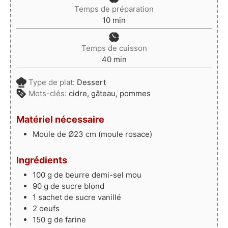
Temps de préparation
minutes
10
min
Temps de cuisson
minutes
40
min
Type de plat:
Dessert
Mots-clés:
cidre, gâteau, pommes
Matériel nécessaire
Moule de Ø23 cm (moule rosace)
Ingrédients
100
g
de beurre demi-sel mou
90
g
de sucre blond
1
sachet
de sucre vanillé
2
oeufs
150
g
de farine