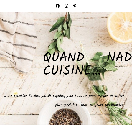
QUAND NAD
CUISINE…
… des recettes faciles, plutôt rapides, pour tous les jours ou des occasions
plus spéciales… mais toujours gourmandes!