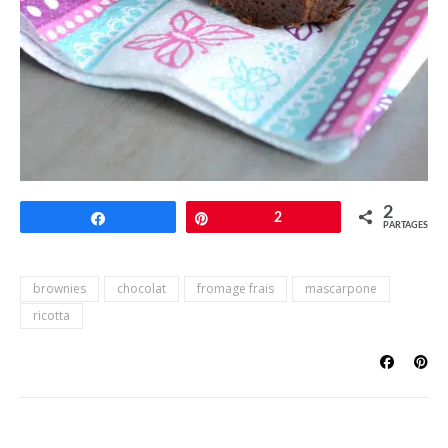
2
Partagez
Épingle
2
PARTAGES
brownies
chocolat
fromage frais
mascarpone
ricotta