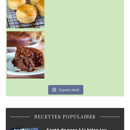
~ GÂTEAU FONDANT CHOCO NOISETTE ~
C'est lundi
Suivez-moi!
RECETTES POPULAIRES
Sauté de porc à la bière (au