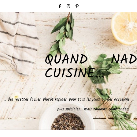
QUAND NAD
CUISINE…
… des recettes faciles, plutôt rapides, pour tous les jours ou des occasions
plus spéciales… mais toujours gourmandes!