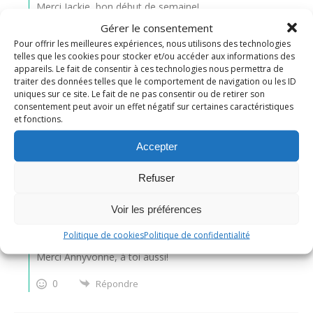
Merci Jackie, bon début de semaine!
Gérer le consentement
0
Répondre
Pour offrir les meilleures expériences, nous utilisons des technologies
telles que les cookies pour stocker et/ou accéder aux informations des
appareils. Le fait de consentir à ces technologies nous permettra de
thithoad
traiter des données telles que le comportement de navigation ou les ID
uniques sur ce site. Le fait de ne pas consentir ou de retirer son
il y a 2 années
consentement peut avoir un effet négatif sur certaines caractéristiques
et fonctions.
un très beau gâteau!
bonne semaine
Accepter
0
Répondre
Refuser
Voir les préférences
Nadine
Administrateur
Répondre à
thithoad
il y a 2 années
Politique de cookies
Politique de confidentialité
Merci Annyvonne, à toi aussi!
0
Répondre