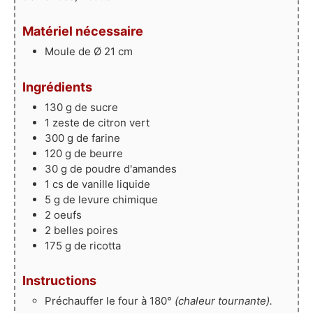
Matériel nécessaire
Moule de Ø 21 cm
Ingrédients
130
g
de sucre
1
zeste
de citron vert
300
g
de farine
120
g
de beurre
30
g
de poudre d'amandes
1
cs
de vanille liquide
5
g
de levure chimique
2
oeufs
2
belles
poires
175
g
de ricotta
Instructions
Préchauffer le four à 180°
(chaleur tournante).