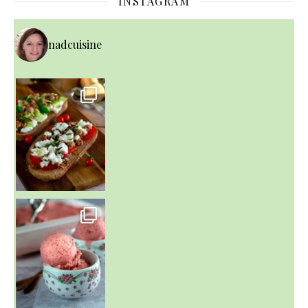
INSTAGRAM
nadcuisine
~ NICE CREAM À LA FRAISE ~
Presque un mois que