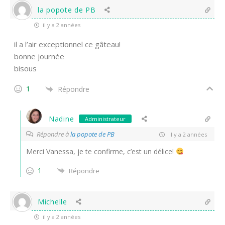
la popote de PB
il y a 2 années
il a l’air exceptionnel ce gâteau!
bonne journée
bisous
1
Répondre
Nadine
Administrateur
Répondre à
la popote de PB
il y a 2 années
Merci Vanessa, je te confirme, c’est un délice!
1
Répondre
Michelle
il y a 2 années