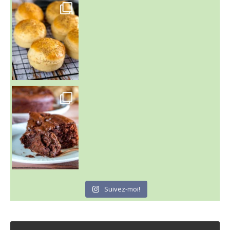
~ BUNS MAISON ~
Un peu de boulange par ici au
~ GÂTEAU FONDANT CHOCO NOISETTE ~
C'est lundi
Suivez-moi!