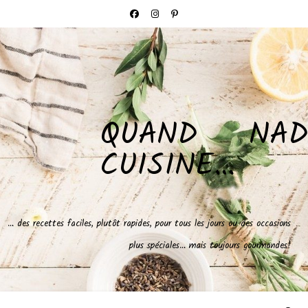
QUAND NAD
CUISINE…
… des recettes faciles, plutôt rapides, pour tous les jours ou des occasions
plus spéciales… mais toujours gourmandes!