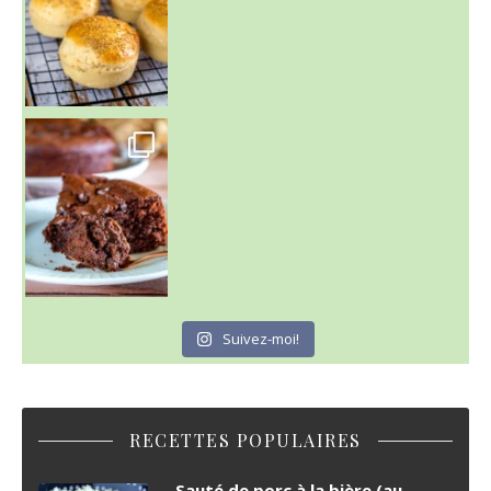
~ GÂTEAU FONDANT CHOCO NOISETTE ~
C'est lundi
Suivez-moi!
RECETTES POPULAIRES
Sauté de porc à la bière (au