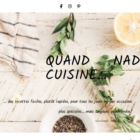
QUAND NAD
CUISINE…
… des recettes faciles, plutôt rapides, pour tous les jours ou des occasions
plus spéciales… mais toujours gourmandes!