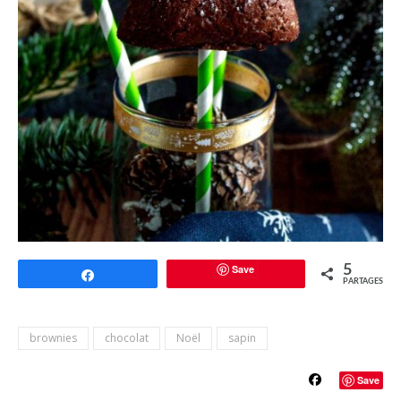
Save
5
Partagez
PARTAGES
brownies
chocolat
Noël
sapin
Save