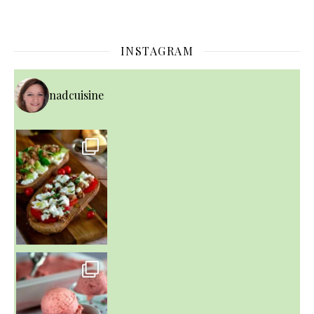
INSTAGRAM
nadcuisine
~ NICE CREAM À LA FRAISE ~
Presque un mois que