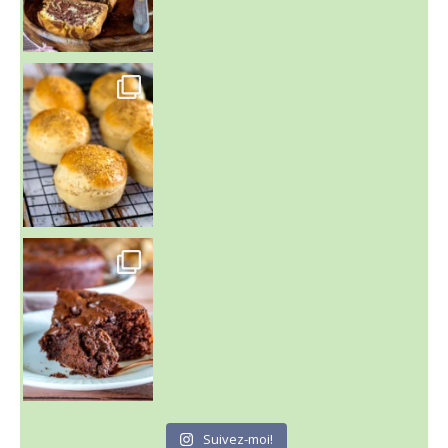
~ BUNS MAISON ~
Un peu de boulange par ici au
~ GÂTEAU FONDANT CHOCO NOISETTE ~
C'est lundi
Suivez-moi!