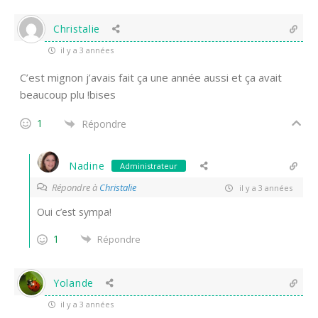
Christalie
il y a 3 années
C’est mignon j’avais fait ça une année aussi et ça avait
beaucoup plu !bises
1
Répondre
Nadine
Administrateur
Répondre à
Christalie
il y a 3 années
Oui c’est sympa!
1
Répondre
Yolande
il y a 3 années