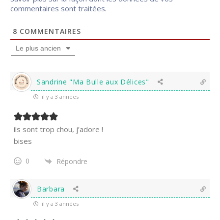
commentaires sont traitées
.
8
COMMENTAIRES
Le plus ancien
Sandrine "Ma Bulle aux Délices"
il y a 3 années
ils sont trop chou, j’adore !
bises
0
Répondre
Barbara
il y a 3 années