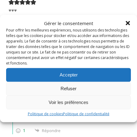
♥♥♥
0
Répondre
Gérer le consentement
Pour offrir les meilleures expériences, nous utilisons des technologies
telles que les cookies pour stocker et/ou accéder aux informations des
thithoad
appareils. Le fait de consentir à ces technologies nous permettra de
traiter des données telles que le comportement de navigation ou les ID
il y a 3 années
uniques sur ce site. Le fait de ne pas consentir ou de retirer son
consentement peut avoir un effet négatif sur certaines caractéristiques
très jolis ces petits sapins!
et fonctions.
bonne soirée
Accepter
0
Répondre
Refuser
Nadine
Administrateur
Voir les préférences
Répondre à
thithoad
il y a 3 années
Politique de cookies
Politique de confidentialité
Merci Annyvonne !
1
Répondre