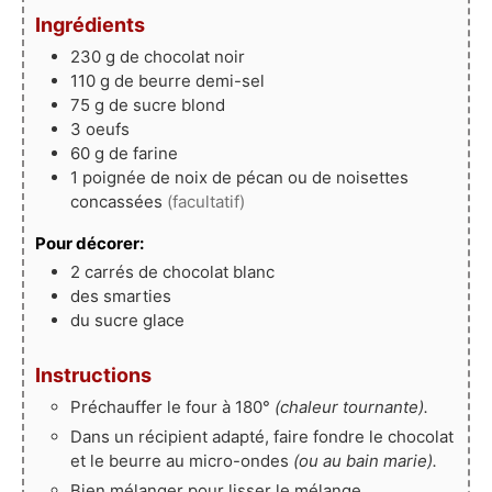
Ingrédients
230
g
de chocolat noir
110
g
de beurre demi-sel
75
g
de sucre blond
3
oeufs
60
g
de farine
1
poignée
de noix de pécan ou de noisettes
concassées
(facultatif)
Pour décorer:
2
carrés
de chocolat blanc
des smarties
du sucre glace
Instructions
Préchauffer le four à 180°
(chaleur tournante).
Dans un récipient adapté, faire fondre le chocolat
et le beurre au micro-ondes
(ou au bain marie).
Bien mélanger pour lisser le mélange.