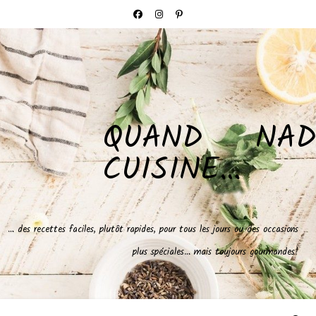
QUAND NAD
CUISINE…
… des recettes faciles, plutôt rapides, pour tous les jours ou des occasions
plus spéciales… mais toujours gourmandes!