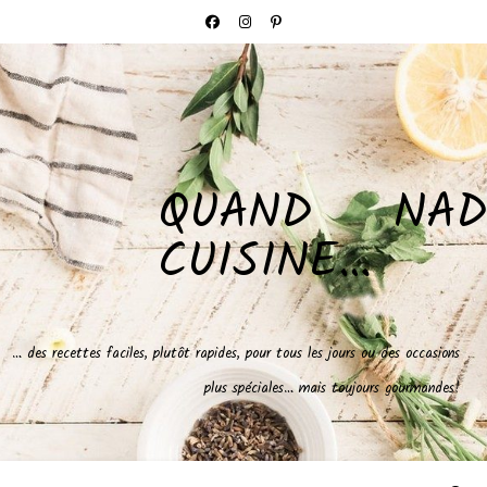
QUAND NAD
CUISINE…
… des recettes faciles, plutôt rapides, pour tous les jours ou des occasions
plus spéciales… mais toujours gourmandes!