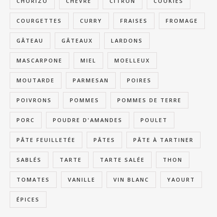
CHORIZO
CHÈVRE
CITRON
COOKIES
COURGETTES
CURRY
FRAISES
FROMAGE
GÂTEAU
GÂTEAUX
LARDONS
MASCARPONE
MIEL
MOELLEUX
MOUTARDE
PARMESAN
POIRES
POIVRONS
POMMES
POMMES DE TERRE
PORC
POUDRE D'AMANDES
POULET
PÂTE FEUILLETÉE
PÂTES
PÂTE À TARTINER
SABLÉS
TARTE
TARTE SALÉE
THON
TOMATES
VANILLE
VIN BLANC
YAOURT
ÉPICES