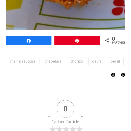
0
Partagez
Épingle
PARTAGES
chair à saucisse
chapelure
chorizo
oeufs
persil
0
Évaluer l'article