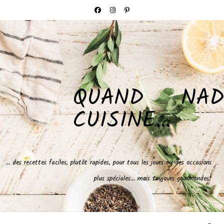
QUAND NAD
CUISINE…
… des recettes faciles, plutôt rapides, pour tous les jours ou des occasions
plus spéciales… mais toujours gourmandes!