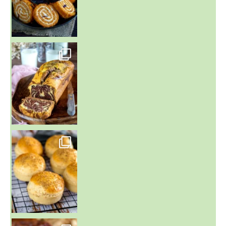
~ BUNS MAISON ~
Un peu de boulange par ici au
~ GÂTEAU FONDANT CHOCO NOISETTE ~