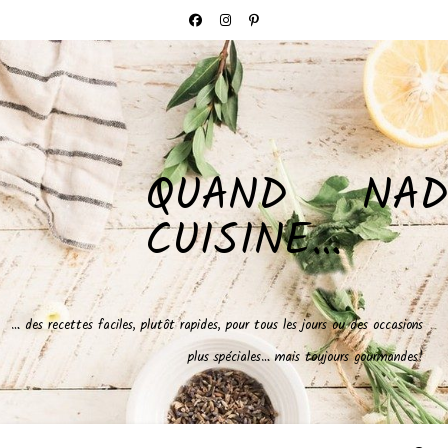
QUAND NAD
CUISINE…
… des recettes faciles, plutôt rapides, pour tous les jours ou des occasions
plus spéciales… mais toujours gourmandes!