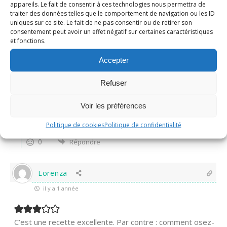
appareils. Le fait de consentir à ces technologies nous permettra de
il y a 3 années
traiter des données telles que le comportement de navigation ou les ID
uniques sur ce site. Le fait de ne pas consentir ou de retirer son
coucou cette recette de pâte est des plus appétissante,
consentement peut avoir un effet négatif sur certaines caractéristiques
bisous
et fonctions.
0
Répondre
Accepter
Refuser
Nadine
Administrateur
Répondre à
une petite faim
Voir les préférences
il y a 3 années
Merci beaucoup, un vrai régal! ^_^
Politique de cookies
Politique de confidentialité
0
Répondre
Lorenza
il y a 1 année
C’est une recette excellente. Par contre : comment osez-