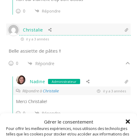
0
Répondre
Christalie
il y a 3 années
Belle assiette de pâtes !!
0
Répondre
Nadine
Administrateur
Répondre à
Christalie
il y a 3 années
Merci Christalie!
0
Répondre
Gérer le consentement
Pour offrir les meilleures expériences, nous utilisons des technologies
une petite faim
telles que les cookies pour stocker et/ou accéder aux informations des