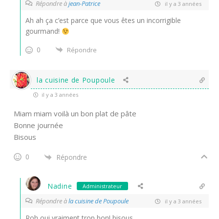
Répondre à
jean-Patrice
il y a 3 années
Ah ah ça c’est parce que vous êtes un incorrigible
gourmand!
0
Répondre
la cuisine de Poupoule
il y a 3 années
Miam miam voilà un bon plat de pâte
Bonne journée
Bisous
0
Répondre
Nadine
Administrateur
Répondre à
la cuisine de Poupoule
il y a 3 années
Roh oui vraiment trop bon! bisous